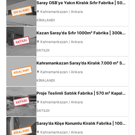
Saray OSB’ye Yakın Kiralık Sıfır Fabrika | 500 m² Kapalı Alan | 60 kW Elektrik | Müstakil
KİRALANDI
Kahramankazan / Ankara
KİRALANDI
Kazan Saray’da Sıfır 1000m² Fabrika | 300kW Enerji + 120m² Ofis
SATILDI
Kahramankazan / Ankara
SATILDI
Kahramankazan Saray’da Kiralık 7.000 m² Sıfır Fabrika | 2.000 m² Açık Alan | 300 KW
KİRALANDI
Kahramankazan / Ankara
KİRALANDI
Proje Teslimli Satılık Fabrika | 570 m² Kapalı Alan + 450 m² Açık Alan | 100 KW Enerji | Saray Kahramankazan
SATILDI
Kahramankazan / Ankara
SATILDI
Saray’da Köşe Konumlu Kiralık Fabrika | 1000 m² Kapalı Alan | 3 Kat Ofis | 100 kW
KİRALANDI
Kahramankazan / Ankara