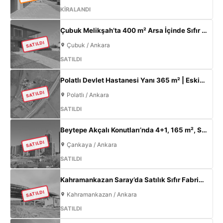
KİRALANDI
Çubuk Melikşah’ta 400 m² Arsa İçinde Sıfır 3+1 Müstakil Ev – Kaçırılmayacak Fırsat!
SATILDI
Çubuk / Ankara
SATILDI
Polatlı Devlet Hastanesi Yanı 365 m² | Eskişehir Yolu Cepheli | Ticari+Konut İmarlı Arsa
SATILDI
Polatlı / Ankara
SATILDI
Beytepe Akçalı Konutları’nda 4+1, 165 m², Sıfır Lüks Daire | Site İçi, Otoparklı, Takasa Uygun
SATILDI
Çankaya / Ankara
SATILDI
Kahramankazan Saray’da Satılık Sıfır Fabrika | 11 m Tavan | 200 KW
SATILDI
Kahramankazan / Ankara
SATILDI