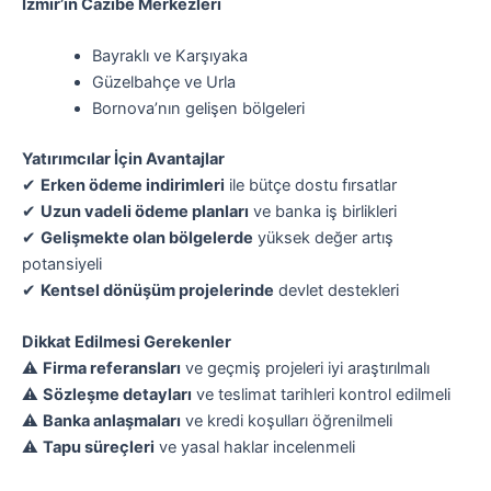
İzmir’in Cazibe Merkezleri
Bayraklı ve Karşıyaka
Güzelbahçe ve Urla
Bornova’nın gelişen bölgeleri
Yatırımcılar İçin Avantajlar
✔
Erken ödeme indirimleri
ile bütçe dostu fırsatlar
✔
Uzun vadeli ödeme planları
ve banka iş birlikleri
✔
Gelişmekte olan bölgelerde
yüksek değer artış
potansiyeli
✔
Kentsel dönüşüm projelerinde
devlet destekleri
Dikkat Edilmesi Gerekenler
⚠
Firma referansları
ve geçmiş projeleri iyi araştırılmalı
⚠
Sözleşme detayları
ve teslimat tarihleri kontrol edilmeli
⚠
Banka anlaşmaları
ve kredi koşulları öğrenilmeli
⚠
Tapu süreçleri
ve yasal haklar incelenmeli