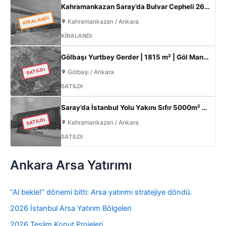
Kahramankazan Saray’da Bulvar Cepheli 2600 m² Kiralık Fabrika | 400 KW Enerji | Ofisli Üretim Tesisi
KİRALANDI
Kahramankazan / Ankara
KİRALANDI
Gölbaşı Yurtbey Gerder | 1815 m² | Göl Manzaralı | TOKİ Yakını Yatırımlık Arazi
SATILDI
Gölbaşı / Ankara
SATILDI
Saray’da İstanbul Yolu Yakını Sıfır 5000m² Fabrika | 300KW & 800m² Ofis
SATILDI
Kahramankazan / Ankara
SATILDI
Ankara Arsa Yatırımı
“Al bekle!” dönemi bitti: Arsa yatırımı stratejiye döndü.
2026 İstanbul Arsa Yatırım Bölgeleri
2026 Teslim Konut Projeleri