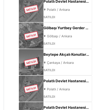
Polatlı Devlet Hastanesi Yanı 365 m² | Eskişehir Yolu Cepheli | Ticari+Konut İmarlı Arsa
SATILDI
Polatlı / Ankara
SATILDI
Gölbaşı Yurtbey Gerder | 1815 m² | Göl Manzaralı | TOKİ Yakını Yatırımlık Arazi
SATILDI
Gölbaşı / Ankara
SATILDI
Beytepe Akçalı Konutları’nda 4+1, 165 m², Sıfır Lüks Daire | Site İçi, Otoparklı, Takasa Uygun
SATILDI
Çankaya / Ankara
SATILDI
Polatlı Devlet Hastanesi Yanı 77 m² | Eskişehir Yolu Cepheli | Ticari+Konut İmarlı Arsa
SATILDI
Polatlı / Ankara
SATILDI
Polatlı Devlet Hastanesi Yanı 57 m² | Eskişehir Yolu Cepheli | Ticari+Konut İmarlı Arsa