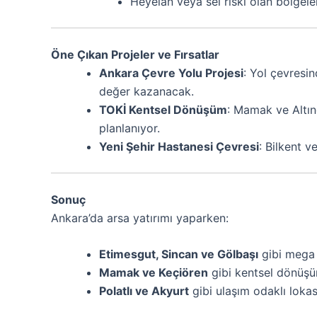
Heyelan veya sel riski olan bölgeler
Öne Çıkan Projeler ve Fırsatlar
Ankara Çevre Yolu Projesi
: Yol çevresin
değer kazanacak.
TOKİ Kentsel Dönüşüm
: Mamak ve Altınd
planlanıyor.
Yeni Şehir Hastanesi Çevresi
: Bilkent v
Sonuç
Ankara’da arsa yatırımı yaparken:
Etimesgut, Sincan ve Gölbaşı
gibi mega 
Mamak ve Keçiören
gibi kentsel dönüşüm
Polatlı ve Akyurt
gibi ulaşım odaklı lokas