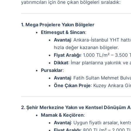
yatırımcıları için öne çıkan bölgeleri sıraladık:
1. Mega Projelere Yakın Bölgeler
Etimesgut & Sincan
:
Avantaj
: Ankara-İstanbul YHT hattı
hızla değer kazanan bölgeler.
Fiyat Aralığı
: 1.000 TL/m² – 3.500 
Dikkat
: İmar planlarına yakınlık ve 
Pursaklar
:
Avantaj
: Fatih Sultan Mehmet Bulva
Öne Çıkan Proje
: Kuzey Ankara Giri
2. Şehir Merkezine Yakın ve Kentsel Dönüşüm Al
Mamak & Keçiören
:
Avantaj
: Uygun fiyatlı arsalar, ke
Fiyat Aralığı
: 800 TL/m² – 2.000 T