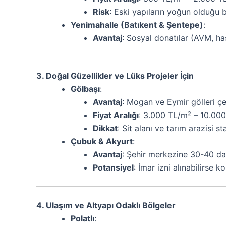
Risk
: Eski yapıların yoğun olduğu b
Yenimahalle (Batıkent & Şentepe)
:
Avantaj
: Sosyal donatılar (AVM, has
3. Doğal Güzellikler ve Lüks Projeler İçin
Gölbaşı
:
Avantaj
: Mogan ve Eymir gölleri çev
Fiyat Aralığı
: 3.000 TL/m² – 10.000
Dikkat
: Sit alanı ve tarım arazisi s
Çubuk & Akyurt
:
Avantaj
: Şehir merkezine 30-40 dak
Potansiyel
: İmar izni alınabilirse 
4. Ulaşım ve Altyapı Odaklı Bölgeler
Polatlı
: