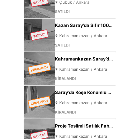
SATILDI
Çubuk / Ankara
SATILDI
Kazan Saray’da Sıfır 1000m² Fabrika | 300kW Enerji + 120m² Ofis
SATILDI
Kahramankazan / Ankara
SATILDI
Kahramankazan Saray’da Bulvar Cepheli 2600 m² Kiralık Fabrika | 400 KW Enerji | Ofisli Üretim Tesisi
KİRALANDI
Kahramankazan / Ankara
KİRALANDI
Saray’da Köşe Konumlu Kiralık Fabrika | 1000 m² Kapalı Alan | 3 Kat Ofis | 100 kW
KİRALANDI
Kahramankazan / Ankara
KİRALANDI
Proje Teslimli Satılık Fabrika | 570 m² Kapalı Alan + 450 m² Açık Alan | 100 KW Enerji | Saray Kahramankazan
SATILDI
Kahramankazan / Ankara