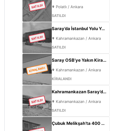
SATILDI
Polatlı / Ankara
SATILDI
Saray’da İstanbul Yolu Yakını Sıfır 5000m² Fabrika | 300KW & 800m² Ofis
SATILDI
Kahramankazan / Ankara
SATILDI
Saray OSB’ye Yakın Kiralık Sıfır Fabrika | 500 m² Kapalı Alan | 60 kW Elektrik | Müstakil
KİRALANDI
Kahramankazan / Ankara
KİRALANDI
Kahramankazan Saray’da Satılık Sıfır Fabrika | 11 m Tavan | 200 KW
SATILDI
Kahramankazan / Ankara
SATILDI
Çubuk Melikşah’ta 400 m² Arsa İçinde Sıfır 3+1 Müstakil Ev – Kaçırılmayacak Fırsat!