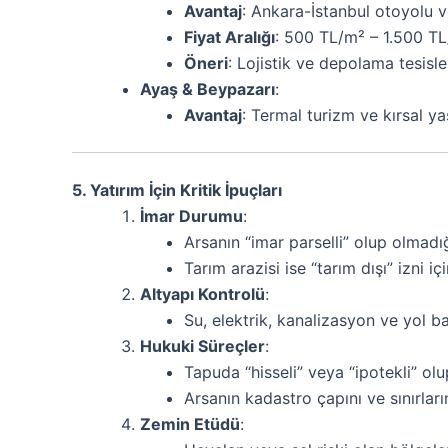
Avantaj
: Ankara-İstanbul otoyolu v
Fiyat Aralığı
: 500 TL/m² – 1.500 TL
Öneri
: Lojistik ve depolama tesisler
Ayaş & Beypazarı
:
Avantaj
: Termal turizm ve kırsal y
5. Yatırım İçin Kritik İpuçları
İmar Durumu
:
Arsanın “imar parselli” olup olmad
Tarım arazisi ise “tarım dışı” izni i
Altyapı Kontrolü
:
Su, elektrik, kanalizasyon ve yol ba
Hukuki Süreçler
:
Tapuda “hisseli” veya “ipotekli” olu
Arsanın kadastro çapını ve sınırları
Zemin Etüdü
: