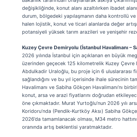
değişikliğinde, konut alanı azaltılırken ibadet alanı
durum, bölgedeki yapılaşmanın daha kontrollü ve pl
halen lojistik, konut ve ticari alanlarda değer artı
potansiyeli yüksek tarım arazileri ve yenişehir reze
Kuzey Çevre Demiryolu (İstanbul Havalimanı – S
2026 yılında İstanbul için açıklanan en büyük meg
üzerinden geçecek 125 kilometrelik Kuzey Çevre De
Abdulkadir Uraloğlu, bu proje için 6 uluslararası 
sağlandığını ve bu yıl içerisinde ihale sürecinin 
Havalimanı ve Sabiha Gökçen Havalimanı’nı birbir
konut, arsa ve arazi fiyatlarını doğrudan etkileyec
öne çıkmaktadır. Murat Yurtoğlu’nun 2026 yılı arsa
Koridoru’nda (Pendik-Kurtköy Aksı) Sabiha Gökçen’
2026’da tamamlanacak olması, M34 metro hattının
oranında artış beklentisi yaratmaktadır.