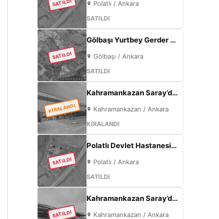
SATILDI
Polatlı / Ankara
SATILDI
Gölbaşı Yurtbey Gerder | 1815 m² | Göl Manzaralı | TOKİ Yakını Yatırımlık Arazi
SATILDI
Gölbaşı / Ankara
SATILDI
Kahramankazan Saray’da Bulvar Cepheli 2600 m² Kiralık Fabrika | 400 KW Enerji | Ofisli Üretim Tesisi
KİRALANDI
Kahramankazan / Ankara
KİRALANDI
Polatlı Devlet Hastanesi Yanı 365 m² | Eskişehir Yolu Cepheli | Ticari+Konut İmarlı Arsa
SATILDI
Polatlı / Ankara
SATILDI
Kahramankazan Saray’da Satılık Sıfır Fabrika | 11 m Tavan | 200 KW
SATILDI
Kahramankazan / Ankara