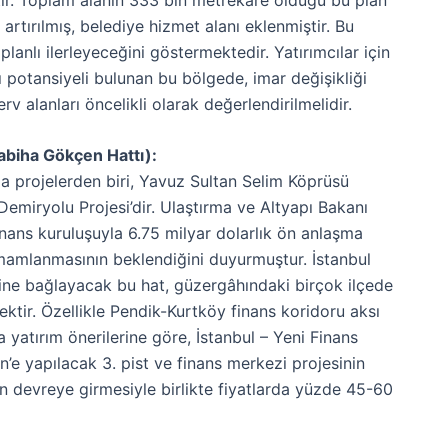
 artırılmış, belediye hizmet alanı eklenmiştir. Bu
anlı ilerleyeceğini göstermektedir. Yatırımcılar için
şı potansiyeli bulunan bu bölgede, imar değişikliği
rv alanları öncelikli olarak değerlendirilmelidir.
abiha Gökçen Hattı):
a projelerden biri, Yavuz Sultan Selim Köprüsü
miryolu Projesi’dir. Ulaştırma ve Altyapı Bakanı
finans kuruluşuyla 6.75 milyar dolarlık ön anlaşma
tamamlanmasının beklendiğini duyurmuştur. İstanbul
ine bağlayacak bu hat, güzergâhındaki birçok ilçede
ektir. Özellikle Pendik-Kurtköy finans koridoru aksı
 yatırım önerilerine göre, İstanbul – Yeni Finans
e yapılacak 3. pist ve finans merkezi projesinin
 devreye girmesiyle birlikte fiyatlarda yüzde 45-60