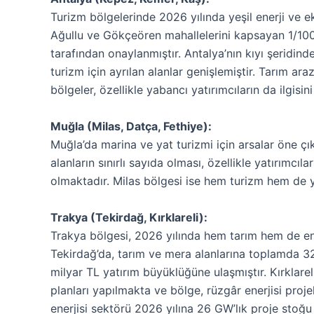
Turizm bölgelerinde 2026 yılında yeşil enerji ve e
Ağullu ve Gökçeören mahallelerini kapsayan 1/1000
tarafından onaylanmıştır. Antalya’nın kıyı şeridinde
turizm için ayrılan alanlar genişlemiştir. Tarım ar
bölgeler, özellikle yabancı yatırımcıların da ilgisi
Muğla (Milas, Datça, Fethiye):
Muğla’da marina ve yat turizmi için arsalar öne çı
alanların sınırlı sayıda olması, özellikle yatırımcı
olmaktadır. Milas bölgesi ise hem turizm hem de y
Trakya (Tekirdağ, Kırklareli):
Trakya bölgesi, 2026 yılında hem tarım hem de ener
Tekirdağ’da, tarım ve mera alanlarına toplamda 32
milyar TL yatırım büyüklüğüne ulaşmıştır. Kırklareli
planları yapılmakta ve bölge, rüzgâr enerjisi proje
enerjisi sektörü 2026 yılına 26 GW’lık proje stoğu 