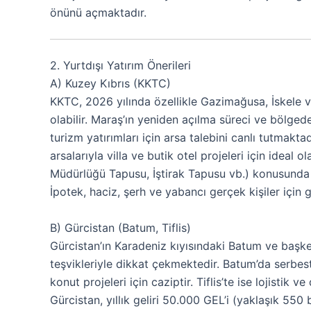
önünü açmaktadır.
2. Yurtdışı Yatırım Önerileri
A) Kuzey Kıbrıs (KKTC)
KKTC, 2026 yılında özellikle Gazimağusa, İskele v
olabilir. Maraş’ın yeniden açılma süreci ve bölgede
turizm yatırımları için arsa talebini canlı tutmakt
arsalarıyla villa ve butik otel projeleri için ideal 
Müdürlüğü Tapusu, İştirak Tapusu vb.) konusunda
İpotek, haciz, şerh ve yabancı gerçek kişiler için g
B) Gürcistan (Batum, Tiflis)
Gürcistan’ın Karadeniz kıyısındaki Batum ve başken
teşvikleriyle dikkat çekmektedir. Batum’da serbest 
konut projeleri için caziptir. Tiflis’te ise lojistik
Gürcistan, yıllık geliri 50.000 GEL’i (yaklaşık 550 