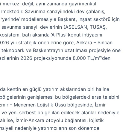
ari merkezi değil, aynı zamanda gayrimenkul
ştirmektedir. Savunma sanayiindeki dev şahlanış,
‘yerinde’ modellemesiyle Başkent, inşaat sektörü için
kle savunma sanayii devlerinin (ASELSAN, TUSAŞ,
tem, batı aksında ‘A Plus’ konut ihtiyacını
026 yılı stratejik önerilerine göre, Ankara – Sincan
 teknopark ve Başkentray’ın uzatılması projesiyle öne
azilerinin 2026 projeksiyonunda 8.000 TL/m²‘den
da kentin en güçlü yatırım akslarından biri haline
bölgelerinin genişlemesi bu bölgelerdeki arsa talebini
İzmir – Menemen Lojistik Üssü bölgesinde, İzmir-
ı ve yeni serbest bölge ilan edilecek alanlar nedeniyle
ı ise, İzmir-Ankara otoyolu bağlantısı, lojistik
ansiyeli nedeniyle yatırımcıların son dönemde