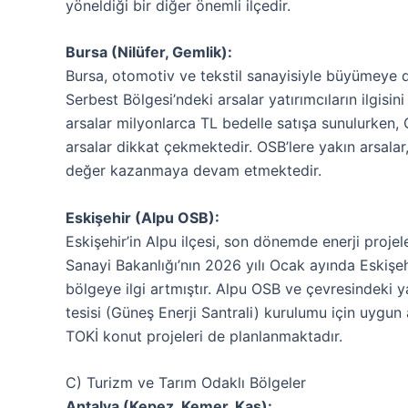
yöneldiği bir diğer önemli ilçedir.
Bursa (Nilüfer, Gemlik):
Bursa, otomotiv ve tekstil sanayisiyle büyümeye
Serbest Bölgesi’ndeki arsalar yatırımcıların ilgisi
arsalar milyonlarca TL bedelle satışa sunulurken, 
arsalar dikkat çekmektedir. OSB’lere yakın arsalar,
değer kazanmaya devam etmektedir.
Eskişehir (Alpu OSB):
Eskişehir’in Alpu ilçesi, son dönemde enerji projele
Sanayi Bakanlığı’nın 2026 yılı Ocak ayında Eskişehi
bölgeye ilgi artmıştır. Alpu OSB ve çevresindeki yat
tesisi (Güneş Enerji Santrali) kurulumu için uygun
TOKİ konut projeleri de planlanmaktadır.
C) Turizm ve Tarım Odaklı Bölgeler
Antalya (Kepez, Kemer, Kaş):