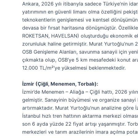
Ankara, 2026 yılı itibarıyla sadece Türkiye’nin id
yatırımının en güvenli limanı olma özelliğini peki
teknokentlerin genişlemesi ve kentsel dönüşümün 
devasa bir fırsat haritasına dönüşmüştür. Özelli
ROKETSAN, HAVELSAN) oluşturduğu ekonomik ekosis
zorunluluk haline getirmiştir. Murat Yurtoğlu’nun 2
OSB Genişleme Alanları, savunma sanayii için yeni
çıkmakta olup, OSB’ye 5 km mesafedeki konut ar
12.000 TL/m²‘ye yükselmesi beklenmektedir.
İzmir (Çiğli, Menemen, Torbalı):
İzmir’de Menemen – Aliağa – Çiğli hattı, 2026 yılın
gelmiştir. Sanayinin büyümesi ve organize sanayi 
artırmaktadır. Murat Yurtoğlu’nun analizine göre 
İstanbul hızlı tren hattının aktarma merkezi olmas
son 6 ayda yüzde 22 fiyat artışı yaşanmıştır. Torbal
merkezleri ve tarım arazilerinin imara açılma pot