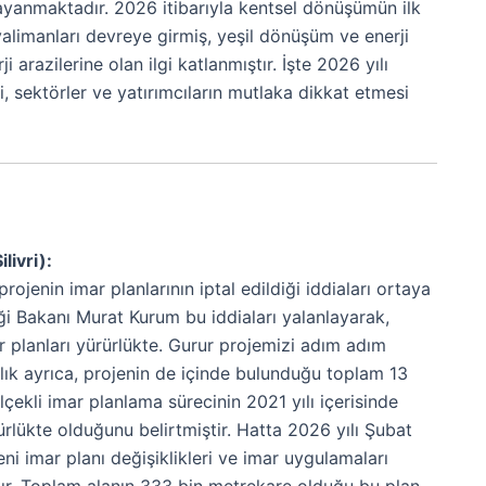
ayanmaktadır. 2026 itibarıyla kentsel dönüşümün ilk
alimanları devreye girmiş, yeşil dönüşüm ve enerji
 arazilerine olan ilgi katlanmıştır. İşte 2026 yılı
, sektörler ve yatırımcıların mutlaka dikkat etmesi
livri):
ojenin imar planlarının iptal edildiği iddiaları ortaya
liği Bakanı Murat Kurum bu iddiaları yalanlayarak,
mar planları yürürlükte. Gurur projemizi adım adım
lık ayrıca, projenin de içinde bulunduğu toplam 13
çekli imar planlama sürecinin 2021 yılı içerisinde
rlükte olduğunu belirtmiştir. Hatta 2026 yılı Şubat
i imar planı değişiklikleri ve imar uygulamaları
tır. Toplam alanın 333 bin metrekare olduğu bu plan