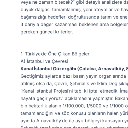
veya ne zaman bitecek?” gibi detaylı analizlere d
büyük dalgası tamamlanmış, yeni otoyollar ve hav
bağımsızlığı hedefleri doğrultusunda tarım ve enerji
itibarıyla değer kazanması beklenen arsa bölgeleri
gereken güncel kriterler.
1. Türkiye’de Öne Çıkan Bölgeler
A) İstanbul ve Çevresi
Kanal İstanbul Güzergâhı (Çatalca, Arnavutköy, Si
Geçtiğimiz aylarda bazı basın yayın organlarında pr
atılmış olsa da, Çevre, Şehircilik ve İklim Değişik
“Kanal İstanbul Projesi’ni tabi ki iptal etmedik. İ
hayata geçiriyoruz.” açıklamasını yapmıştır. Bakan
bin hektarlık alanın 1/100.000, 1/5000 ve 1/1000 öl
tamamlandığını ve söz konusu planların halen yürü
ayında Arnavutköy’de üç ayrı bölgeyi kapsayan yen
Bakanlık tarafından onaylanarak askıya çıkarılmış