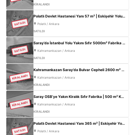
KİRALANDI
Polatlı Devlet Hastanesi Yanı 57 m² | Eskişehir Yolu Cepheli | Ticari+Konut İmarlı Arsa
SATILDI
Polatlı / Ankara
SATILDI
Saray’da İstanbul Yolu Yakını Sıfır 5000m² Fabrika | 300KW & 800m² Ofis
SATILDI
Kahramankazan / Ankara
SATILDI
Kahramankazan Saray’da Bulvar Cepheli 2600 m² Kiralık Fabrika | 400 KW Enerji | Ofisli Üretim Tesisi
KİRALANDI
Kahramankazan / Ankara
KİRALANDI
Saray OSB’ye Yakın Kiralık Sıfır Fabrika | 500 m² Kapalı Alan | 60 kW Elektrik | Müstakil
KİRALANDI
Kahramankazan / Ankara
KİRALANDI
Polatlı Devlet Hastanesi Yanı 365 m² | Eskişehir Yolu Cepheli | Ticari+Konut İmarlı Arsa
SATILDI
Polatlı / Ankara