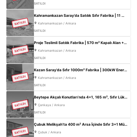
SATILDI
Kahramankazan Saray’da Satılık Sıfır Fabrika | 11 m Tavan | 200 KW
SATILDI
Kahramankazan / Ankara
SATILDI
Proje Teslimli Satılık Fabrika | 570 m² Kapalı Alan + 450 m² Açık Alan | 100 KW Enerji | Saray Kahramankazan
SATILDI
Kahramankazan / Ankara
SATILDI
Kazan Saray’da Sıfır 1000m² Fabrika | 300kW Enerji + 120m² Ofis
SATILDI
Kahramankazan / Ankara
SATILDI
Beytepe Akçalı Konutları’nda 4+1, 165 m², Sıfır Lüks Daire | Site İçi, Otoparklı, Takasa Uygun
SATILDI
Çankaya / Ankara
SATILDI
Çubuk Melikşah’ta 400 m² Arsa İçinde Sıfır 3+1 Müstakil Ev – Kaçırılmayacak Fırsat!
SATILDI
Çubuk / Ankara