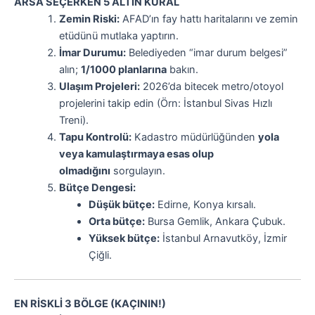
ARSA SEÇERKEN 5 ALTIN KURAL
Zemin Riski:
AFAD’ın fay hattı haritalarını ve zemin
etüdünü mutlaka yaptırın.
İmar Durumu:
Belediyeden “imar durum belgesi”
alın;
1/1000 planlarına
bakın.
Ulaşım Projeleri:
2026’da bitecek metro/otoyol
projelerini takip edin (Örn: İstanbul Sivas Hızlı
Treni).
Tapu Kontrolü:
Kadastro müdürlüğünden
yola
veya kamulaştırmaya esas olup
olmadığını
sorgulayın.
Bütçe Dengesi:
Düşük bütçe:
Edirne, Konya kırsalı.
Orta bütçe:
Bursa Gemlik, Ankara Çubuk.
Yüksek bütçe:
İstanbul Arnavutköy, İzmir
Çiğli.
EN RİSKLİ 3 BÖLGE (KAÇININ!)