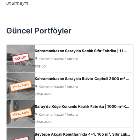
unutmayın.
Güncel Portföyler
Kahramankazan Saray’da Satılık Sıfır Fabrika | 11 m Tavan | 200 KW
SATILDI
Kahramankazan / Ankara
SATILDI
Kahramankazan Saray’da Bulvar Cepheli 2600 m² Kiralık Fabrika | 400 KW Enerji | Ofisli Üretim Tesisi
KİRALANDI
Kahramankazan / Ankara
KİRALANDI
Saray’da Köşe Konumlu Kiralık Fabrika | 1000 m² Kapalı Alan | 3 Kat Ofis | 100 kW
KİRALANDI
Kahramankazan / Ankara
KİRALANDI
Beytepe Akçalı Konutları’nda 4+1, 165 m², Sıfır Lüks Daire | Site İçi, Otoparklı, Takasa Uygun