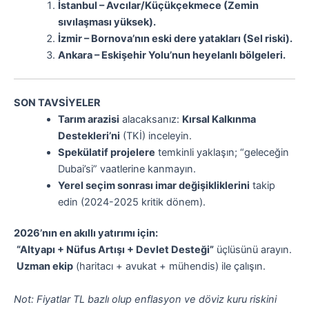
İstanbul – Avcılar/Küçükçekmece (Zemin
sıvılaşması yüksek).
İzmir – Bornova’nın eski dere yatakları (Sel riski).
Ankara – Eskişehir Yolu’nun heyelanlı bölgeleri.
SON TAVSİYELER
Tarım arazisi
alacaksanız:
Kırsal Kalkınma
Destekleri’ni
(TKİ) inceleyin.
Spekülatif projelere
temkinli yaklaşın; “geleceğin
Dubai’si” vaatlerine kanmayın.
Yerel seçim sonrası imar değişikliklerini
takip
edin (2024-2025 kritik dönem).
2026’nın en akıllı yatırımı için:
“Altyapı + Nüfus Artışı + Devlet Desteği”
üçlüsünü arayın.
Uzman ekip
(haritacı + avukat + mühendis) ile çalışın.
Not: Fiyatlar TL bazlı olup enflasyon ve döviz kuru riskini