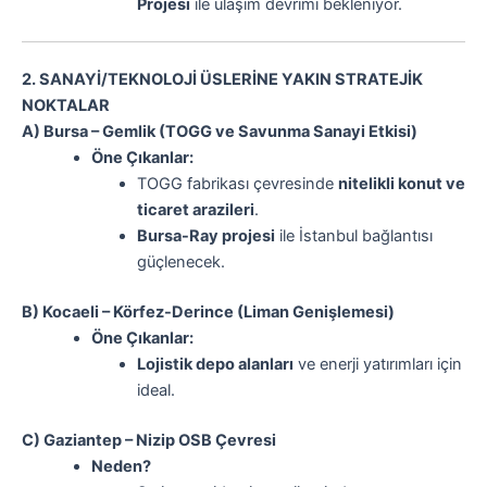
Projesi
ile ulaşım devrimi bekleniyor.
2. SANAYİ/TEKNOLOJİ ÜSLERİNE YAKIN STRATEJİK
NOKTALAR
A) Bursa – Gemlik (TOGG ve Savunma Sanayi Etkisi)
Öne Çıkanlar:
TOGG fabrikası çevresinde
nitelikli konut ve
ticaret arazileri
.
Bursa-Ray projesi
ile İstanbul bağlantısı
güçlenecek.
B) Kocaeli – Körfez-Derince (Liman Genişlemesi)
Öne Çıkanlar:
Lojistik depo alanları
ve enerji yatırımları için
ideal.
C) Gaziantep – Nizip OSB Çevresi
Neden?