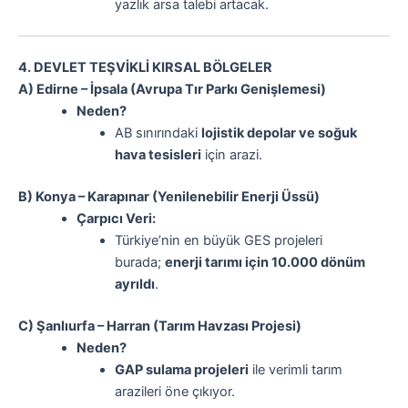
yazlık arsa talebi artacak.
4. DEVLET TEŞVİKLİ KIRSAL BÖLGELER
A) Edirne – İpsala (Avrupa Tır Parkı Genişlemesi)
Neden?
AB sınırındaki
lojistik depolar ve soğuk
hava tesisleri
için arazi.
B) Konya – Karapınar (Yenilenebilir Enerji Üssü)
Çarpıcı Veri:
Türkiye’nin en büyük GES projeleri
burada;
enerji tarımı için 10.000 dönüm
ayrıldı
.
C) Şanlıurfa – Harran (Tarım Havzası Projesi)
Neden?
GAP sulama projeleri
ile verimli tarım
arazileri öne çıkıyor.