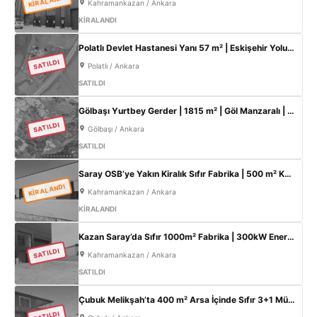
KİRALANDI
Kahramankazan / Ankara
KİRALANDI
Polatlı Devlet Hastanesi Yanı 57 m² | Eskişehir Yolu Cepheli | Ticari+Konut İmarlı Arsa
SATILDI
Polatlı / Ankara
SATILDI
Gölbaşı Yurtbey Gerder | 1815 m² | Göl Manzaralı | TOKİ Yakını Yatırımlık Arazi
SATILDI
Gölbaşı / Ankara
SATILDI
Saray OSB’ye Yakın Kiralık Sıfır Fabrika | 500 m² Kapalı Alan | 60 kW Elektrik | Müstakil
KİRALANDI
Kahramankazan / Ankara
KİRALANDI
Kazan Saray’da Sıfır 1000m² Fabrika | 300kW Enerji + 120m² Ofis
SATILDI
Kahramankazan / Ankara
SATILDI
Çubuk Melikşah’ta 400 m² Arsa İçinde Sıfır 3+1 Müstakil Ev – Kaçırılmayacak Fırsat!
SATILDI