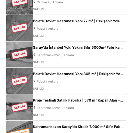
SATILDI
Çankaya / Ankara
SATILDI
Polatlı Devlet Hastanesi Yanı 77 m² | Eskişehir Yolu Cepheli | Ticari+Konut İmarlı Arsa
SATILDI
Polatlı / Ankara
SATILDI
Saray’da İstanbul Yolu Yakını Sıfır 5000m² Fabrika | 300KW & 800m² Ofis
SATILDI
Kahramankazan / Ankara
SATILDI
Polatlı Devlet Hastanesi Yanı 365 m² | Eskişehir Yolu Cepheli | Ticari+Konut İmarlı Arsa
SATILDI
Polatlı / Ankara
SATILDI
Proje Teslimli Satılık Fabrika | 570 m² Kapalı Alan + 450 m² Açık Alan | 100 KW Enerji | Saray Kahramankazan
SATILDI
Kahramankazan / Ankara
SATILDI
Kahramankazan Saray’da Kiralık 7.000 m² Sıfır Fabrika | 2.000 m² Açık Alan | 300 KW