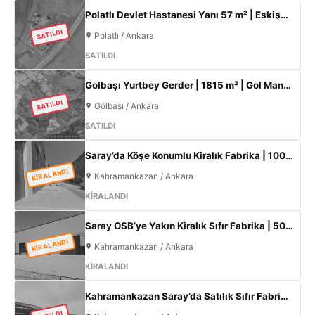
Polatlı Devlet Hastanesi Yanı 57 m² | Eskişehir Yolu Cepheli | Ticari+Konut İmarlı Arsa
SATILDI
Polatlı / Ankara
SATILDI
Gölbaşı Yurtbey Gerder | 1815 m² | Göl Manzaralı | TOKİ Yakını Yatırımlık Arazi
SATILDI
Gölbaşı / Ankara
SATILDI
Saray’da Köşe Konumlu Kiralık Fabrika | 1000 m² Kapalı Alan | 3 Kat Ofis | 100 kW
KİRALANDI
Kahramankazan / Ankara
KİRALANDI
Saray OSB’ye Yakın Kiralık Sıfır Fabrika | 500 m² Kapalı Alan | 60 kW Elektrik | Müstakil
KİRALANDI
Kahramankazan / Ankara
KİRALANDI
Kahramankazan Saray’da Satılık Sıfır Fabrika | 11 m Tavan | 200 KW