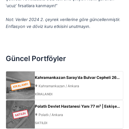
‘ucuz’ fırsatlara kanmayın!”
Not: Veriler 2024 2. çeyrek verilerine göre güncellenmiştir.
Enflasyon ve döviz kuru etkisini unutmayın.
️
Güncel Portföyler
Kahramankazan Saray’da Bulvar Cepheli 2600 m² Kiralık Fabrika | 400 KW Enerji | Ofisli Üretim Tesisi
KİRALANDI
Kahramankazan / Ankara
KİRALANDI
Polatlı Devlet Hastanesi Yanı 77 m² | Eskişehir Yolu Cepheli | Ticari+Konut İmarlı Arsa
SATILDI
Polatlı / Ankara
SATILDI