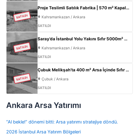
Proje Teslimli Satılık Fabrika | 570 m² Kapalı Alan + 450 m² Açık Alan | 100 KW Enerji | Saray Kahramankazan
SATILDI
Kahramankazan / Ankara
SATILDI
Saray’da İstanbul Yolu Yakını Sıfır 5000m² Fabrika | 300KW & 800m² Ofis
SATILDI
Kahramankazan / Ankara
SATILDI
Çubuk Melikşah’ta 400 m² Arsa İçinde Sıfır 3+1 Müstakil Ev – Kaçırılmayacak Fırsat!
SATILDI
Çubuk / Ankara
SATILDI
Ankara Arsa Yatırımı
“Al bekle!” dönemi bitti: Arsa yatırımı stratejiye döndü.
2026 İstanbul Arsa Yatırım Bölgeleri