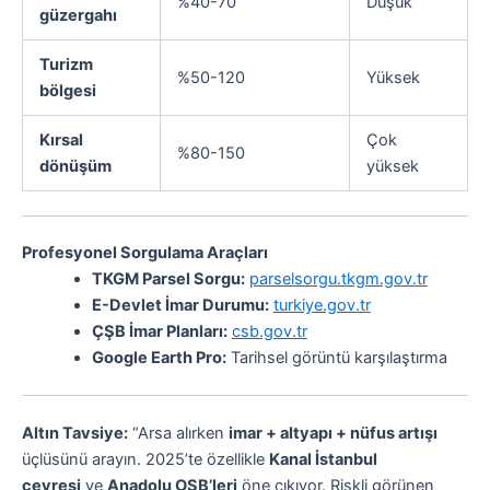
%40-70
Düşük
güzergahı
Turizm
%50-120
Yüksek
bölgesi
Kırsal
Çok
%80-150
dönüşüm
yüksek
Profesyonel Sorgulama Araçları
TKGM Parsel Sorgu:
parselsorgu.tkgm.gov.tr
E-Devlet İmar Durumu:
turkiye.gov.tr
ÇŞB İmar Planları:
csb.gov.tr
Google Earth Pro:
Tarihsel görüntü karşılaştırma
Altın Tavsiye:
“Arsa alırken
imar + altyapı + nüfus artışı
üçlüsünü arayın. 2025’te özellikle
Kanal İstanbul
çevresi
ve
Anadolu OSB’leri
öne çıkıyor. Riskli görünen