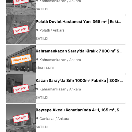
SATILDI
Kahramankazan / Ankara
SATILDI
Polatlı Devlet Hastanesi Yanı 365 m² | Eskişehir Yolu Cepheli | Ticari+Konut İmarlı Arsa
SATILDI
Polatlı / Ankara
SATILDI
Kahramankazan Saray’da Kiralık 7.000 m² Sıfır Fabrika | 2.000 m² Açık Alan | 300 KW
KİRALANDI
Kahramankazan / Ankara
KİRALANDI
Kazan Saray’da Sıfır 1000m² Fabrika | 300kW Enerji + 120m² Ofis
SATILDI
Kahramankazan / Ankara
SATILDI
Beytepe Akçalı Konutları’nda 4+1, 165 m², Sıfır Lüks Daire | Site İçi, Otoparklı, Takasa Uygun
SATILDI
Çankaya / Ankara
SATILDI