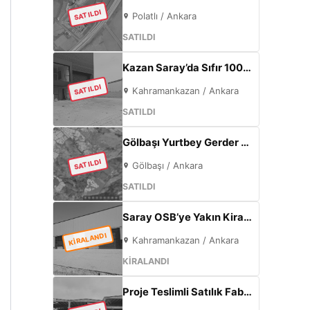
SATILDI
Polatlı / Ankara
SATILDI
Kazan Saray’da Sıfır 1000m² Fabrika | 300kW Enerji + 120m² Ofis
SATILDI
Kahramankazan / Ankara
SATILDI
Gölbaşı Yurtbey Gerder | 1815 m² | Göl Manzaralı | TOKİ Yakını Yatırımlık Arazi
SATILDI
Gölbaşı / Ankara
SATILDI
Saray OSB’ye Yakın Kiralık Sıfır Fabrika | 500 m² Kapalı Alan | 60 kW Elektrik | Müstakil
KİRALANDI
Kahramankazan / Ankara
KİRALANDI
Proje Teslimli Satılık Fabrika | 570 m² Kapalı Alan + 450 m² Açık Alan | 100 KW Enerji | Saray Kahramankazan