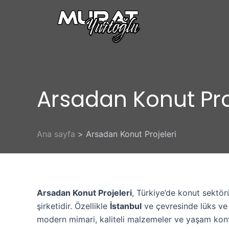
İçeriğe
atla
Arsadan Konut Pro
Ana sayfa
Arsadan Konut Projeleri
Arsadan Konut Projeleri
, Türkiye’de konut sektör
şirketidir. Özellikle
İstanbul
ve çevresinde lüks ve o
modern mimari, kaliteli malzemeler ve yaşam konf