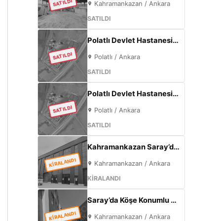
SATILDI
Kahramankazan / Ankara
SATILDI
Polatlı Devlet Hastanesi Yanı 365 m² | Eskişehir Yolu Cepheli | Ticari+Konut İmarlı Arsa
SATILDI
Polatlı / Ankara
SATILDI
Polatlı Devlet Hastanesi Yanı 77 m² | Eskişehir Yolu Cepheli | Ticari+Konut İmarlı Arsa
SATILDI
Polatlı / Ankara
SATILDI
Kahramankazan Saray’da Kiralık 7.000 m² Sıfır Fabrika | 2.000 m² Açık Alan | 300 KW
KİRALANDI
Kahramankazan / Ankara
KİRALANDI
Saray’da Köşe Konumlu Kiralık Fabrika | 1000 m² Kapalı Alan | 3 Kat Ofis | 100 kW
KİRALANDI
Kahramankazan / Ankara