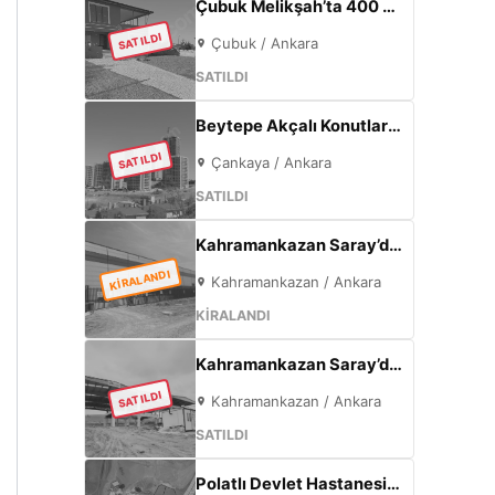
Çubuk Melikşah’ta 400 m² Arsa İçinde Sıfır 3+1 Müstakil Ev – Kaçırılmayacak Fırsat!
SATILDI
Çubuk / Ankara
SATILDI
Beytepe Akçalı Konutları’nda 4+1, 165 m², Sıfır Lüks Daire | Site İçi, Otoparklı, Takasa Uygun
SATILDI
Çankaya / Ankara
SATILDI
Kahramankazan Saray’da Bulvar Cepheli 2600 m² Kiralık Fabrika | 400 KW Enerji | Ofisli Üretim Tesisi
KİRALANDI
Kahramankazan / Ankara
KİRALANDI
Kahramankazan Saray’da Satılık Sıfır Fabrika | 11 m Tavan | 200 KW
SATILDI
Kahramankazan / Ankara
SATILDI
Polatlı Devlet Hastanesi Yanı 57 m² | Eskişehir Yolu Cepheli | Ticari+Konut İmarlı Arsa