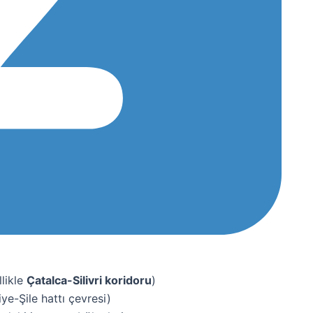
llikle
Çatalca-Silivri koridoru
)
e-Şile hattı çevresi)