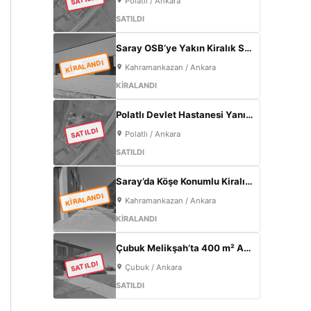
Polatlı / Ankara
SATILDI
Saray OSB’ye Yakın Kiralık Sıfır Fabrika | 500 m² Kapalı Alan | 60 kW Elektrik | Müstakil
KİRALANDI
Kahramankazan / Ankara
KİRALANDI
Polatlı Devlet Hastanesi Yanı 365 m² | Eskişehir Yolu Cepheli | Ticari+Konut İmarlı Arsa
SATILDI
Polatlı / Ankara
SATILDI
Saray’da Köşe Konumlu Kiralık Fabrika | 1000 m² Kapalı Alan | 3 Kat Ofis | 100 kW
KİRALANDI
Kahramankazan / Ankara
KİRALANDI
Çubuk Melikşah’ta 400 m² Arsa İçinde Sıfır 3+1 Müstakil Ev – Kaçırılmayacak Fırsat!
SATILDI
Çubuk / Ankara
SATILDI