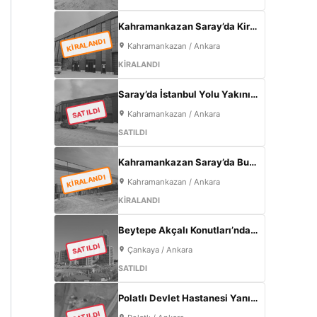
Kahramankazan Saray’da Kiralık 7.000 m² Sıfır Fabrika | 2.000 m² Açık Alan | 300 KW
KİRALANDI
Kahramankazan / Ankara
KİRALANDI
Saray’da İstanbul Yolu Yakını Sıfır 5000m² Fabrika | 300KW & 800m² Ofis
SATILDI
Kahramankazan / Ankara
SATILDI
Kahramankazan Saray’da Bulvar Cepheli 2600 m² Kiralık Fabrika | 400 KW Enerji | Ofisli Üretim Tesisi
KİRALANDI
Kahramankazan / Ankara
KİRALANDI
Beytepe Akçalı Konutları’nda 4+1, 165 m², Sıfır Lüks Daire | Site İçi, Otoparklı, Takasa Uygun
SATILDI
Çankaya / Ankara
SATILDI
Polatlı Devlet Hastanesi Yanı 57 m² | Eskişehir Yolu Cepheli | Ticari+Konut İmarlı Arsa
SATILDI