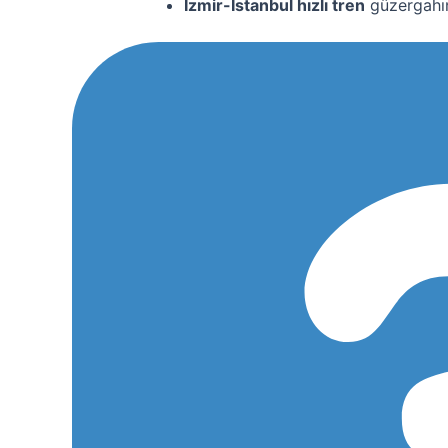
İzmir-İstanbul hızlı tren
güzergahın