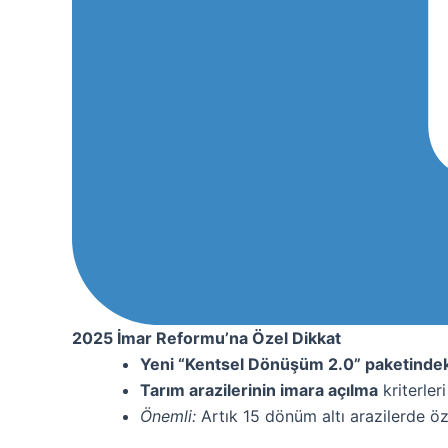
2025 İmar Reformu’na Özel Dikkat
Yeni “Kentsel Dönüşüm 2.0” paketindek
Tarım arazilerinin imara açılma
kriterler
Önemli:
Artık 15 dönüm altı arazilerde öze