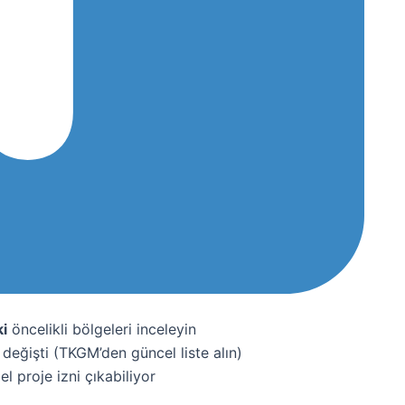
i
öncelikli bölgeleri inceleyin
i değişti (TKGM’den güncel liste alın)
l proje izni çıkabiliyor