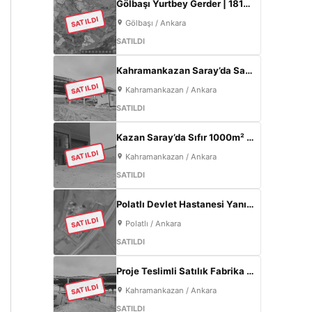
Gölbaşı Yurtbey Gerder | 1815 m² | Göl Manzaralı | TOKİ Yakını Yatırımlık Arazi
SATILDI
Gölbaşı / Ankara
SATILDI
Kahramankazan Saray’da Satılık Sıfır Fabrika | 11 m Tavan | 200 KW
SATILDI
Kahramankazan / Ankara
SATILDI
Kazan Saray’da Sıfır 1000m² Fabrika | 300kW Enerji + 120m² Ofis
SATILDI
Kahramankazan / Ankara
SATILDI
Polatlı Devlet Hastanesi Yanı 77 m² | Eskişehir Yolu Cepheli | Ticari+Konut İmarlı Arsa
SATILDI
Polatlı / Ankara
SATILDI
Proje Teslimli Satılık Fabrika | 570 m² Kapalı Alan + 450 m² Açık Alan | 100 KW Enerji | Saray Kahramankazan
SATILDI
Kahramankazan / Ankara
SATILDI