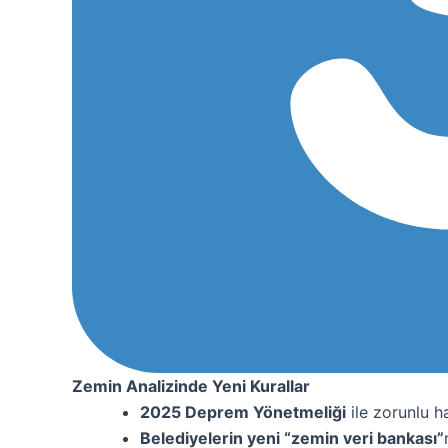
Zemin Analizinde Yeni Kurallar
2025 Deprem Yönetmeliği
ile zorunlu h
Belediyelerin yeni “zemin veri bankası”