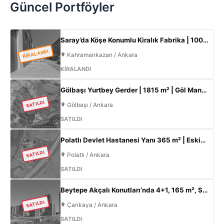
Güncel Portföyler
Saray’da Köşe Konumlu Kiralık Fabrika | 1000 m² Kapalı Alan | 3 Kat Ofis | 100 kW
KİRALANDI
Kahramankazan / Ankara
KİRALANDI
Gölbaşı Yurtbey Gerder | 1815 m² | Göl Manzaralı | TOKİ Yakını Yatırımlık Arazi
SATILDI
Gölbaşı / Ankara
SATILDI
Polatlı Devlet Hastanesi Yanı 365 m² | Eskişehir Yolu Cepheli | Ticari+Konut İmarlı Arsa
SATILDI
Polatlı / Ankara
SATILDI
Beytepe Akçalı Konutları’nda 4+1, 165 m², Sıfır Lüks Daire | Site İçi, Otoparklı, Takasa Uygun
SATILDI
Çankaya / Ankara
SATILDI