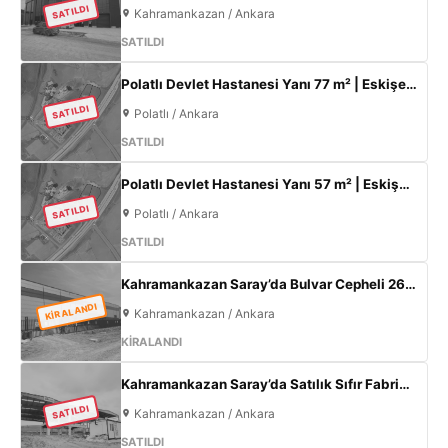
SATILDI
Kahramankazan / Ankara
SATILDI
Polatlı Devlet Hastanesi Yanı 77 m² | Eskişehir Yolu Cepheli | Ticari+Konut İmarlı Arsa
SATILDI
Polatlı / Ankara
SATILDI
Polatlı Devlet Hastanesi Yanı 57 m² | Eskişehir Yolu Cepheli | Ticari+Konut İmarlı Arsa
SATILDI
Polatlı / Ankara
SATILDI
Kahramankazan Saray’da Bulvar Cepheli 2600 m² Kiralık Fabrika | 400 KW Enerji | Ofisli Üretim Tesisi
KİRALANDI
Kahramankazan / Ankara
KİRALANDI
Kahramankazan Saray’da Satılık Sıfır Fabrika | 11 m Tavan | 200 KW
SATILDI
Kahramankazan / Ankara
SATILDI