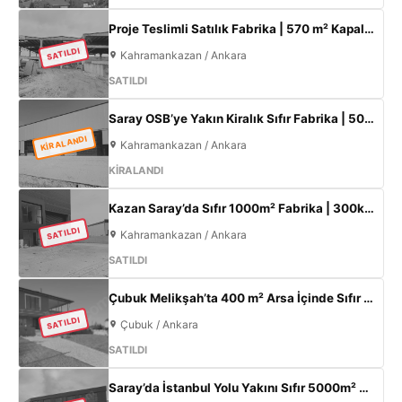
Proje Teslimli Satılık Fabrika | 570 m² Kapalı Alan + 450 m² Açık Alan | 100 KW Enerji | Saray Kahramankazan
SATILDI
Kahramankazan / Ankara
SATILDI
Saray OSB’ye Yakın Kiralık Sıfır Fabrika | 500 m² Kapalı Alan | 60 kW Elektrik | Müstakil
KİRALANDI
Kahramankazan / Ankara
KİRALANDI
Kazan Saray’da Sıfır 1000m² Fabrika | 300kW Enerji + 120m² Ofis
SATILDI
Kahramankazan / Ankara
SATILDI
Çubuk Melikşah’ta 400 m² Arsa İçinde Sıfır 3+1 Müstakil Ev – Kaçırılmayacak Fırsat!
SATILDI
Çubuk / Ankara
SATILDI
Saray’da İstanbul Yolu Yakını Sıfır 5000m² Fabrika | 300KW & 800m² Ofis