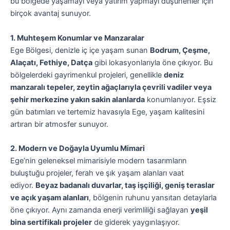
bu bölgede yaşamayı veya yatırım yapmayı düşünenler için
birçok avantaj sunuyor.
1. Muhteşem Konumlar ve Manzaralar
Ege Bölgesi, denizle iç içe yaşam sunan
Bodrum, Çeşme,
Alaçatı, Fethiye, Datça
gibi lokasyonlarıyla öne çıkıyor. Bu
bölgelerdeki gayrimenkul projeleri, genellikle
deniz
manzaralı tepeler, zeytin ağaçlarıyla çevrili vadiler veya
şehir merkezine yakın sakin alanlarda
konumlanıyor. Eşsiz
gün batımları ve tertemiz havasıyla Ege, yaşam kalitesini
artıran bir atmosfer sunuyor.
2. Modern ve Doğayla Uyumlu Mimari
Ege’nin geleneksel mimarisiyle modern tasarımların
buluştuğu projeler, ferah ve şık yaşam alanları vaat
ediyor.
Beyaz badanalı duvarlar, taş işçiliği, geniş teraslar
ve açık yaşam alanları
, bölgenin ruhunu yansıtan detaylarla
öne çıkıyor. Aynı zamanda enerji verimliliği sağlayan
yeşil
bina sertifikalı projeler
de giderek yaygınlaşıyor.