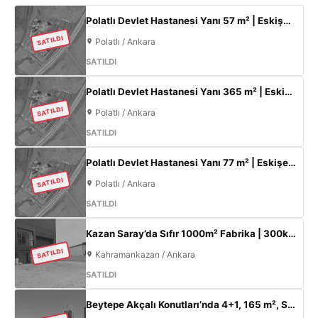
Polatlı Devlet Hastanesi Yanı 57 m² | Eskişehir Yolu Cepheli | Ticari+Konut İmarlı Arsa
SATILDI
Polatlı / Ankara
SATILDI
Polatlı Devlet Hastanesi Yanı 365 m² | Eskişehir Yolu Cepheli | Ticari+Konut İmarlı Arsa
SATILDI
Polatlı / Ankara
SATILDI
Polatlı Devlet Hastanesi Yanı 77 m² | Eskişehir Yolu Cepheli | Ticari+Konut İmarlı Arsa
SATILDI
Polatlı / Ankara
SATILDI
Kazan Saray’da Sıfır 1000m² Fabrika | 300kW Enerji + 120m² Ofis
SATILDI
Kahramankazan / Ankara
SATILDI
Beytepe Akçalı Konutları’nda 4+1, 165 m², Sıfır Lüks Daire | Site İçi, Otoparklı, Takasa Uygun