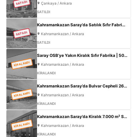
SATILDI
Çankaya / Ankara
SATILDI
Kahramankazan Saray’da Satılık Sıfır Fabrika | 11 m Tavan | 200 KW
SATILDI
Kahramankazan / Ankara
SATILDI
Saray OSB’ye Yakın Kiralık Sıfır Fabrika | 500 m² Kapalı Alan | 60 kW Elektrik | Müstakil
KİRALANDI
Kahramankazan / Ankara
KİRALANDI
Kahramankazan Saray’da Bulvar Cepheli 2600 m² Kiralık Fabrika | 400 KW Enerji | Ofisli Üretim Tesisi
KİRALANDI
Kahramankazan / Ankara
KİRALANDI
Kahramankazan Saray’da Kiralık 7.000 m² Sıfır Fabrika | 2.000 m² Açık Alan | 300 KW
KİRALANDI
Kahramankazan / Ankara
KİRALANDI