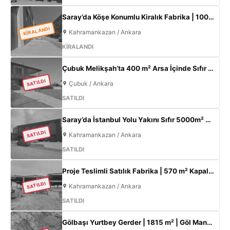
Saray’da Köşe Konumlu Kiralık Fabrika | 1000 m² Kapalı Alan | 3 Kat Ofis | 100 kW
KİRALANDI
Kahramankazan / Ankara
KİRALANDI
Çubuk Melikşah’ta 400 m² Arsa İçinde Sıfır 3+1 Müstakil Ev – Kaçırılmayacak Fırsat!
SATILDI
Çubuk / Ankara
SATILDI
Saray’da İstanbul Yolu Yakını Sıfır 5000m² Fabrika | 300KW & 800m² Ofis
SATILDI
Kahramankazan / Ankara
SATILDI
Proje Teslimli Satılık Fabrika | 570 m² Kapalı Alan + 450 m² Açık Alan | 100 KW Enerji | Saray Kahramankazan
SATILDI
Kahramankazan / Ankara
SATILDI
Gölbaşı Yurtbey Gerder | 1815 m² | Göl Manzaralı | TOKİ Yakını Yatırımlık Arazi