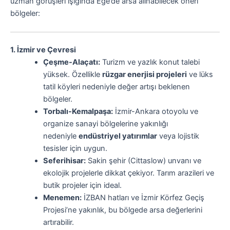
uzman görüşleri ışığında Ege’de arsa alınabilecek öneri
bölgeler:
1. İzmir ve Çevresi
Çeşme-Alaçatı:
Turizm ve yazlık konut talebi
yüksek. Özellikle
rüzgar enerjisi projeleri
ve lüks
tatil köyleri nedeniyle değer artışı beklenen
bölgeler.
Torbalı-Kemalpaşa:
İzmir-Ankara otoyolu ve
organize sanayi bölgelerine yakınlığı
nedeniyle
endüstriyel yatırımlar
veya lojistik
tesisler için uygun.
Seferihisar:
Sakin şehir (Cittaslow) unvanı ve
ekolojik projelerle dikkat çekiyor. Tarım arazileri ve
butik projeler için ideal.
Menemen:
İZBAN hatları ve İzmir Körfez Geçiş
Projesi’ne yakınlık, bu bölgede arsa değerlerini
artırabilir.