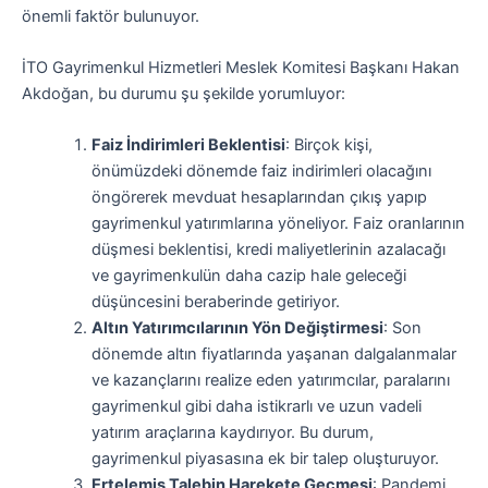
önemli faktör bulunuyor.
İTO Gayrimenkul Hizmetleri Meslek Komitesi Başkanı Hakan
Akdoğan, bu durumu şu şekilde yorumluyor:
Faiz İndirimleri Beklentisi
: Birçok kişi,
önümüzdeki dönemde faiz indirimleri olacağını
öngörerek mevduat hesaplarından çıkış yapıp
gayrimenkul yatırımlarına yöneliyor. Faiz oranlarının
düşmesi beklentisi, kredi maliyetlerinin azalacağı
ve gayrimenkulün daha cazip hale geleceği
düşüncesini beraberinde getiriyor.
Altın Yatırımcılarının Yön Değiştirmesi
: Son
dönemde altın fiyatlarında yaşanan dalgalanmalar
ve kazançlarını realize eden yatırımcılar, paralarını
gayrimenkul gibi daha istikrarlı ve uzun vadeli
yatırım araçlarına kaydırıyor. Bu durum,
gayrimenkul piyasasına ek bir talep oluşturuyor.
Ertelemiş Talebin Harekete Geçmesi
: Pandemi