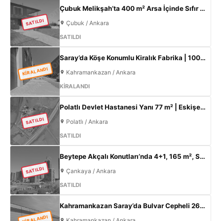
Çubuk Melikşah’ta 400 m² Arsa İçinde Sıfır 3+1 Müstakil Ev – Kaçırılmayacak Fırsat!
SATILDI
Çubuk / Ankara
SATILDI
Saray’da Köşe Konumlu Kiralık Fabrika | 1000 m² Kapalı Alan | 3 Kat Ofis | 100 kW
KİRALANDI
Kahramankazan / Ankara
KİRALANDI
Polatlı Devlet Hastanesi Yanı 77 m² | Eskişehir Yolu Cepheli | Ticari+Konut İmarlı Arsa
SATILDI
Polatlı / Ankara
SATILDI
Beytepe Akçalı Konutları’nda 4+1, 165 m², Sıfır Lüks Daire | Site İçi, Otoparklı, Takasa Uygun
SATILDI
Çankaya / Ankara
SATILDI
Kahramankazan Saray’da Bulvar Cepheli 2600 m² Kiralık Fabrika | 400 KW Enerji | Ofisli Üretim Tesisi
KİRALANDI
Kahramankazan / Ankara