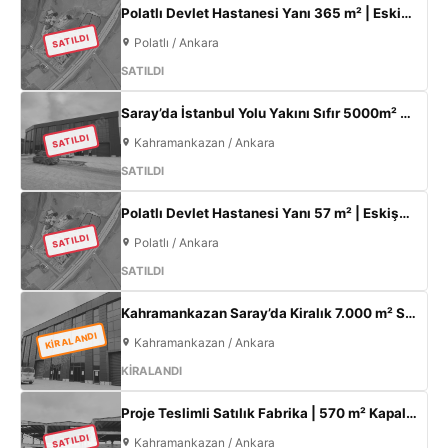
Polatlı Devlet Hastanesi Yanı 365 m² | Eskişehir Yolu Cepheli | Ticari+Konut İmarlı Arsa
SATILDI
Polatlı / Ankara
SATILDI
Saray’da İstanbul Yolu Yakını Sıfır 5000m² Fabrika | 300KW & 800m² Ofis
SATILDI
Kahramankazan / Ankara
SATILDI
Polatlı Devlet Hastanesi Yanı 57 m² | Eskişehir Yolu Cepheli | Ticari+Konut İmarlı Arsa
SATILDI
Polatlı / Ankara
SATILDI
Kahramankazan Saray’da Kiralık 7.000 m² Sıfır Fabrika | 2.000 m² Açık Alan | 300 KW
KİRALANDI
Kahramankazan / Ankara
KİRALANDI
Proje Teslimli Satılık Fabrika | 570 m² Kapalı Alan + 450 m² Açık Alan | 100 KW Enerji | Saray Kahramankazan
SATILDI
Kahramankazan / Ankara