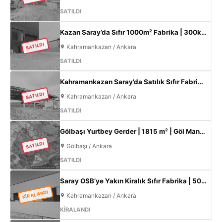
SATILDI
Kazan Saray’da Sıfır 1000m² Fabrika | 300kW Enerji + 120m² Ofis
SATILDI
Kahramankazan / Ankara
SATILDI
Kahramankazan Saray’da Satılık Sıfır Fabrika | 11 m Tavan | 200 KW
SATILDI
Kahramankazan / Ankara
SATILDI
Gölbaşı Yurtbey Gerder | 1815 m² | Göl Manzaralı | TOKİ Yakını Yatırımlık Arazi
SATILDI
Gölbaşı / Ankara
SATILDI
Saray OSB’ye Yakın Kiralık Sıfır Fabrika | 500 m² Kapalı Alan | 60 kW Elektrik | Müstakil
KİRALANDI
Kahramankazan / Ankara
KİRALANDI