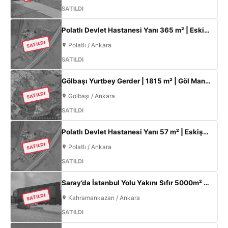
SATILDI
Polatlı Devlet Hastanesi Yanı 365 m² | Eskişehir Yolu Cepheli | Ticari+Konut İmarlı Arsa
SATILDI
Polatlı / Ankara
SATILDI
Gölbaşı Yurtbey Gerder | 1815 m² | Göl Manzaralı | TOKİ Yakını Yatırımlık Arazi
SATILDI
Gölbaşı / Ankara
SATILDI
Polatlı Devlet Hastanesi Yanı 57 m² | Eskişehir Yolu Cepheli | Ticari+Konut İmarlı Arsa
SATILDI
Polatlı / Ankara
SATILDI
Saray’da İstanbul Yolu Yakını Sıfır 5000m² Fabrika | 300KW & 800m² Ofis
SATILDI
Kahramankazan / Ankara
SATILDI