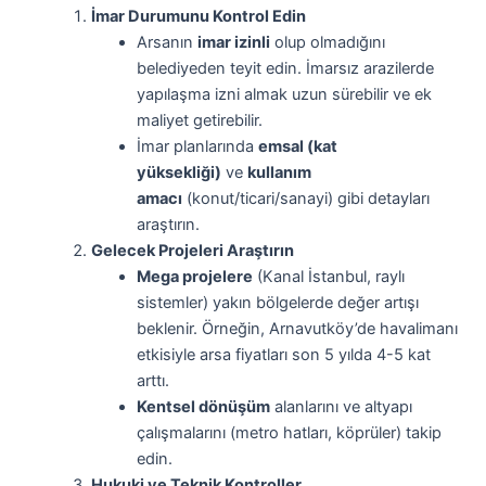
İmar Durumunu Kontrol Edin
Arsanın
imar izinli
olup olmadığını
belediyeden teyit edin. İmarsız arazilerde
yapılaşma izni almak uzun sürebilir ve ek
maliyet getirebilir.
İmar planlarında
emsal (kat
yüksekliği)
ve
kullanım
amacı
(konut/ticari/sanayi) gibi detayları
araştırın.
Gelecek Projeleri Araştırın
Mega projelere
(Kanal İstanbul, raylı
sistemler) yakın bölgelerde değer artışı
beklenir. Örneğin, Arnavutköy’de havalimanı
etkisiyle arsa fiyatları son 5 yılda 4-5 kat
arttı.
Kentsel dönüşüm
alanlarını ve altyapı
çalışmalarını (metro hatları, köprüler) takip
edin.
Hukuki ve Teknik Kontroller