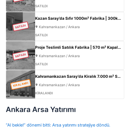
SATILDI
Kazan Saray’da Sıfır 1000m² Fabrika | 300kW Enerji + 120m² Ofis
SATILDI
Kahramankazan / Ankara
SATILDI
Proje Teslimli Satılık Fabrika | 570 m² Kapalı Alan + 450 m² Açık Alan | 100 KW Enerji | Saray Kahramankazan
SATILDI
Kahramankazan / Ankara
SATILDI
Kahramankazan Saray’da Kiralık 7.000 m² Sıfır Fabrika | 2.000 m² Açık Alan | 300 KW
KİRALANDI
Kahramankazan / Ankara
KİRALANDI
Ankara Arsa Yatırımı
“Al bekle!” dönemi bitti: Arsa yatırımı stratejiye döndü.