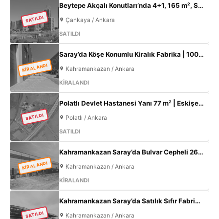
Beytepe Akçalı Konutları’nda 4+1, 165 m², Sıfır Lüks Daire | Site İçi, Otoparklı, Takasa Uygun
SATILDI
Çankaya / Ankara
SATILDI
Saray’da Köşe Konumlu Kiralık Fabrika | 1000 m² Kapalı Alan | 3 Kat Ofis | 100 kW
KİRALANDI
Kahramankazan / Ankara
KİRALANDI
Polatlı Devlet Hastanesi Yanı 77 m² | Eskişehir Yolu Cepheli | Ticari+Konut İmarlı Arsa
SATILDI
Polatlı / Ankara
SATILDI
Kahramankazan Saray’da Bulvar Cepheli 2600 m² Kiralık Fabrika | 400 KW Enerji | Ofisli Üretim Tesisi
KİRALANDI
Kahramankazan / Ankara
KİRALANDI
Kahramankazan Saray’da Satılık Sıfır Fabrika | 11 m Tavan | 200 KW
SATILDI
Kahramankazan / Ankara