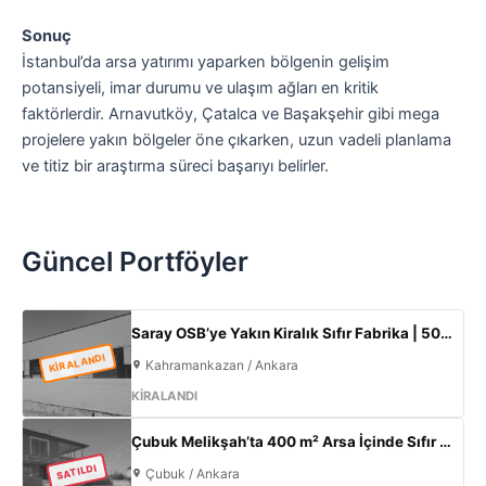
Sonuç
İstanbul’da arsa yatırımı yaparken bölgenin gelişim
potansiyeli, imar durumu ve ulaşım ağları en kritik
faktörlerdir. Arnavutköy, Çatalca ve Başakşehir gibi mega
projelere yakın bölgeler öne çıkarken, uzun vadeli planlama
ve titiz bir araştırma süreci başarıyı belirler.
Güncel Portföyler
Saray OSB’ye Yakın Kiralık Sıfır Fabrika | 500 m² Kapalı Alan | 60 kW Elektrik | Müstakil
KİRALANDI
Kahramankazan / Ankara
KİRALANDI
Çubuk Melikşah’ta 400 m² Arsa İçinde Sıfır 3+1 Müstakil Ev – Kaçırılmayacak Fırsat!
SATILDI
Çubuk / Ankara