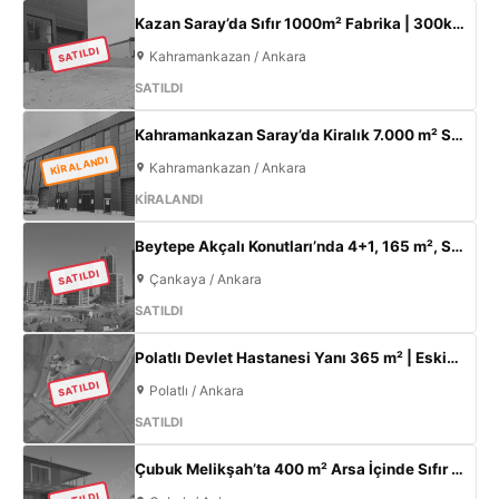
Kazan Saray’da Sıfır 1000m² Fabrika | 300kW Enerji + 120m² Ofis
SATILDI
Kahramankazan / Ankara
SATILDI
Kahramankazan Saray’da Kiralık 7.000 m² Sıfır Fabrika | 2.000 m² Açık Alan | 300 KW
KİRALANDI
Kahramankazan / Ankara
KİRALANDI
Beytepe Akçalı Konutları’nda 4+1, 165 m², Sıfır Lüks Daire | Site İçi, Otoparklı, Takasa Uygun
SATILDI
Çankaya / Ankara
SATILDI
Polatlı Devlet Hastanesi Yanı 365 m² | Eskişehir Yolu Cepheli | Ticari+Konut İmarlı Arsa
SATILDI
Polatlı / Ankara
SATILDI
Çubuk Melikşah’ta 400 m² Arsa İçinde Sıfır 3+1 Müstakil Ev – Kaçırılmayacak Fırsat!