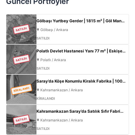
Güncel Portföyler
Gölbaşı Yurtbey Gerder | 1815 m² | Göl Manzaralı | TOKİ Yakını Yatırımlık Arazi
SATILDI
Gölbaşı / Ankara
SATILDI
Polatlı Devlet Hastanesi Yanı 77 m² | Eskişehir Yolu Cepheli | Ticari+Konut İmarlı Arsa
SATILDI
Polatlı / Ankara
SATILDI
Saray’da Köşe Konumlu Kiralık Fabrika | 1000 m² Kapalı Alan | 3 Kat Ofis | 100 kW
KİRALANDI
Kahramankazan / Ankara
KİRALANDI
Kahramankazan Saray’da Satılık Sıfır Fabrika | 11 m Tavan | 200 KW
SATILDI
Kahramankazan / Ankara
SATILDI