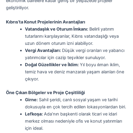
ekonomik dairelere kadar geniş bir yelpazede projeler
geliştiriliyor.
Kıbrıs’ta Konut Projelerinin Avantajları
Vatandaşlık ve Oturum İmkanı:
Belirli yatırım
tutarlarını karşılayanlar, Kıbrıs vatandaşlığı veya
uzun dönem oturum izni alabiliyor.
Vergi Avantajları:
Düşük vergi oranları ve yabancı
yatırımcılar için cazip teşvikler sunuluyor.
Doğal Güzellikler ve İklim:
Yıl boyu ılıman iklim,
temiz hava ve deniz manzaralı yaşam alanları öne
çıkıyor.
Öne Çıkan Bölgeler ve Proje Çeşitliliği
Girne:
Sahil şeridi, canlı sosyal yaşam ve tarihi
dokusuyla en çok tercih edilen lokasyonlardan biri.
Lefkoşa:
Ada’nın başkenti olarak ticari ve idari
merkez olması nedeniyle ofis ve konut yatırımları
için ideal.