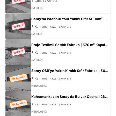
SATILDI
Çubuk / Ankara
SATILDI
Saray’da İstanbul Yolu Yakını Sıfır 5000m² Fabrika | 300KW & 800m² Ofis
SATILDI
Kahramankazan / Ankara
SATILDI
Proje Teslimli Satılık Fabrika | 570 m² Kapalı Alan + 450 m² Açık Alan | 100 KW Enerji | Saray Kahramankazan
SATILDI
Kahramankazan / Ankara
SATILDI
Saray OSB’ye Yakın Kiralık Sıfır Fabrika | 500 m² Kapalı Alan | 60 kW Elektrik | Müstakil
KİRALANDI
Kahramankazan / Ankara
KİRALANDI
Kahramankazan Saray’da Bulvar Cepheli 2600 m² Kiralık Fabrika | 400 KW Enerji | Ofisli Üretim Tesisi
KİRALANDI
Kahramankazan / Ankara
KİRALANDI