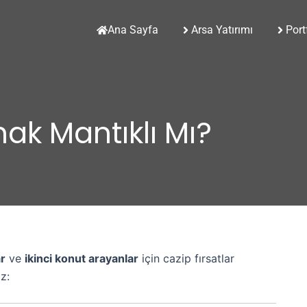
Ana Sayfa
Arsa Yatırımı
Port
mak Mantıklı Mı?
ar
ve
ikinci konut arayanlar
için cazip fırsatlar
iz: