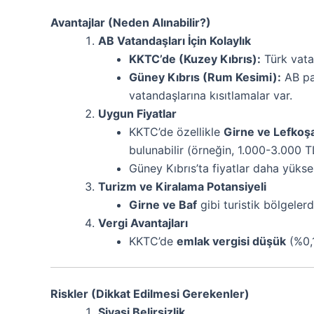
Avantajlar (Neden Alınabilir?)
AB Vatandaşları İçin Kolaylık
KKTC’de (Kuzey Kıbrıs):
Türk vatan
Güney Kıbrıs (Rum Kesimi):
AB pas
vatandaşlarına kısıtlamalar var.
Uygun Fiyatlar
KKTC’de özellikle
Girne ve Lefkoş
bulunabilir (örneğin, 1.000-3.000 T
Güney Kıbrıs’ta fiyatlar daha yük
Turizm ve Kiralama Potansiyeli
Girne ve Baf
gibi turistik bölgelerd
Vergi Avantajları
KKTC’de
emlak vergisi düşük
(%0,1
Riskler (Dikkat Edilmesi Gerekenler)
Siyasi Belirsizlik