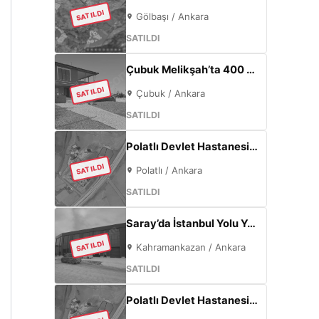
SATILDI
Gölbaşı / Ankara
SATILDI
Çubuk Melikşah’ta 400 m² Arsa İçinde Sıfır 3+1 Müstakil Ev – Kaçırılmayacak Fırsat!
SATILDI
Çubuk / Ankara
SATILDI
Polatlı Devlet Hastanesi Yanı 57 m² | Eskişehir Yolu Cepheli | Ticari+Konut İmarlı Arsa
SATILDI
Polatlı / Ankara
SATILDI
Saray’da İstanbul Yolu Yakını Sıfır 5000m² Fabrika | 300KW & 800m² Ofis
SATILDI
Kahramankazan / Ankara
SATILDI
Polatlı Devlet Hastanesi Yanı 365 m² | Eskişehir Yolu Cepheli | Ticari+Konut İmarlı Arsa