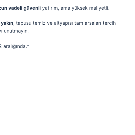
zun vadeli güvenli
yatırım, ama yüksek maliyetli.
 yakın
, tapusu temiz ve altyapısı tam arsaları tercih
ı unutmayın! ️
 aralığında.*