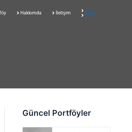
föy
Hakkımda
İletişim
Blog
Güncel Portföyler