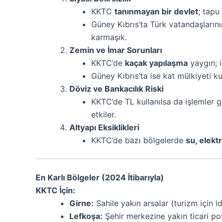
KKTC
tanınmayan bir devlet
; tapu
Güney Kıbrıs’ta Türk vatandaşların
karmaşık.
Zemin ve İmar Sorunları
KKTC’de
kaçak yapılaşma
yaygın; i
Güney Kıbrıs’ta ise kat mülkiyeti kur
Döviz ve Bankacılık Riski
KKTC’de TL kullanılsa da işlemler 
etkiler.
Altyapı Eksiklikleri
KKTC’de bazı bölgelerde
su, elektr
En Karlı Bölgeler (2024 İtibarıyla)
KKTC İçin:
Girne:
Sahile yakın arsalar (turizm için id
Lefkoşa:
Şehir merkezine yakın ticari pot