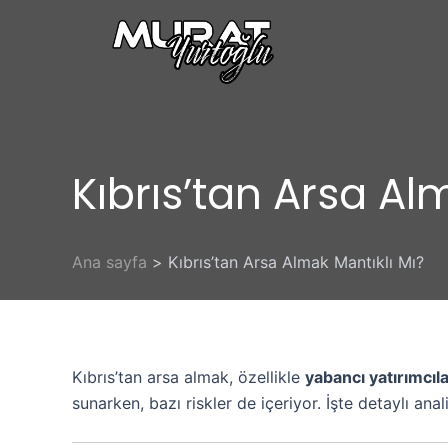
İçeriğe
atla
Kıbrıs’tan Arsa Al
Ana sayfa
Kıbrıs’tan Arsa Almak Mantıklı Mı?
Kıbrıs’tan arsa almak, özellikle
yabancı yatırımcıl
sunarken, bazı riskler de içeriyor. İşte detaylı anal