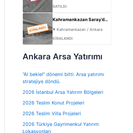
SATILDI
Kahramankazan Saray’da Bulvar Cepheli 2600 m² Kiralık Fabrika | 400 KW Enerji | Ofisli Üretim Tesisi
KİRALANDI
Kahramankazan / Ankara
KİRALANDI
Ankara Arsa Yatırımı
“Al bekle!” dönemi bitti: Arsa yatırımı
stratejiye döndü.
2026 İstanbul Arsa Yatırım Bölgeleri
2026 Teslim Konut Projeleri
2026 Teslim Villa Projeleri
2026 Türkiye Gayrimenkul Yatırım
Lokasyonları