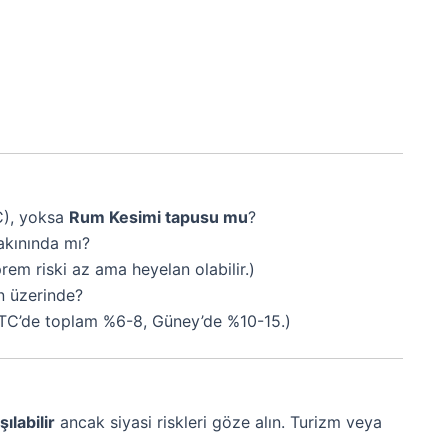
), yoksa
Rum Kesimi tapusu mu
?
kınında mı?
rem riski az ama heyelan olabilir.)
in üzerinde?
TC’de toplam %6-8, Güney’de %10-15.)
ılabilir
ancak siyasi riskleri göze alın. Turizm veya