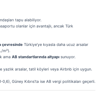
daşları tapu alabiliyor.
aportu olanlar için avantajlı, ancak Türk
a çevresinde
Türkiye’ye kıyasla daha ucuz arsalar
L/m²).
sek ama
AB standartlarında altyapı
sunuyor.
e yazlık arsalar, tatil köyleri veya Airbnb için uygun.
-0,6), Güney Kıbrıs’ta ise AB vergi politikaları geçerli.