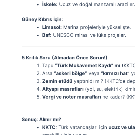
İskele:
Ucuz ve doğal manzaralı araziler.
Güney Kıbrıs İçin:
Limasol:
Marina projeleriyle yükselişte.
Baf:
UNESCO mirası ve lüks projeler.
5 Kritik Soru (Almadan Önce Sorun!)
Tapu
“Türk Mukavemet Kaydı” mı
(KKTC
Arsa
“askeri bölge”
veya
“kırmızı hat”
ya
Zemin etüdü
yaptırıldı mı? (KKTC’de dep
Altyapı masrafları
(yol, su, elektrik) kim
Vergi ve noter masrafları
ne kadar? (KK
Sonuç: Alınır mı?
KKTC:
Türk vatandaşları için
ucuz ve ulaş
emeklilik için uygun.