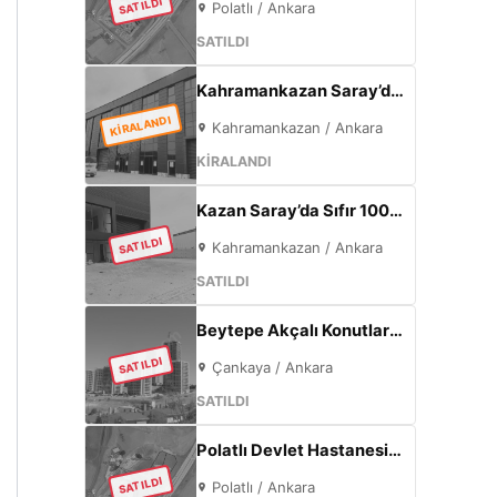
SATILDI
Polatlı / Ankara
SATILDI
Kahramankazan Saray’da Kiralık 7.000 m² Sıfır Fabrika | 2.000 m² Açık Alan | 300 KW
KİRALANDI
Kahramankazan / Ankara
KİRALANDI
Kazan Saray’da Sıfır 1000m² Fabrika | 300kW Enerji + 120m² Ofis
SATILDI
Kahramankazan / Ankara
SATILDI
Beytepe Akçalı Konutları’nda 4+1, 165 m², Sıfır Lüks Daire | Site İçi, Otoparklı, Takasa Uygun
SATILDI
Çankaya / Ankara
SATILDI
Polatlı Devlet Hastanesi Yanı 77 m² | Eskişehir Yolu Cepheli | Ticari+Konut İmarlı Arsa
SATILDI
Polatlı / Ankara