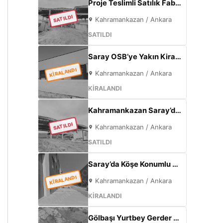
Proje Teslimli Satılık Fabrika | 570 m² Kapalı Alan + 450 m² Açık Alan | 100 KW Enerji | Saray Kahramankazan
SATILDI
Kahramankazan / Ankara
SATILDI
Saray OSB’ye Yakın Kiralık Sıfır Fabrika | 500 m² Kapalı Alan | 60 kW Elektrik | Müstakil
KİRALANDI
Kahramankazan / Ankara
KİRALANDI
Kahramankazan Saray’da Satılık Sıfır Fabrika | 11 m Tavan | 200 KW
SATILDI
Kahramankazan / Ankara
SATILDI
Saray’da Köşe Konumlu Kiralık Fabrika | 1000 m² Kapalı Alan | 3 Kat Ofis | 100 kW
KİRALANDI
Kahramankazan / Ankara
KİRALANDI
Gölbaşı Yurtbey Gerder | 1815 m² | Göl Manzaralı | TOKİ Yakını Yatırımlık Arazi