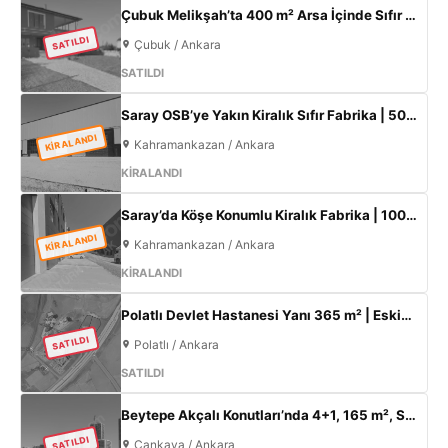
Çubuk Melikşah’ta 400 m² Arsa İçinde Sıfır 3+1 Müstakil Ev – Kaçırılmayacak Fırsat!
SATILDI
Çubuk / Ankara
SATILDI
Saray OSB’ye Yakın Kiralık Sıfır Fabrika | 500 m² Kapalı Alan | 60 kW Elektrik | Müstakil
KİRALANDI
Kahramankazan / Ankara
KİRALANDI
Saray’da Köşe Konumlu Kiralık Fabrika | 1000 m² Kapalı Alan | 3 Kat Ofis | 100 kW
KİRALANDI
Kahramankazan / Ankara
KİRALANDI
Polatlı Devlet Hastanesi Yanı 365 m² | Eskişehir Yolu Cepheli | Ticari+Konut İmarlı Arsa
SATILDI
Polatlı / Ankara
SATILDI
Beytepe Akçalı Konutları’nda 4+1, 165 m², Sıfır Lüks Daire | Site İçi, Otoparklı, Takasa Uygun
SATILDI
Çankaya / Ankara