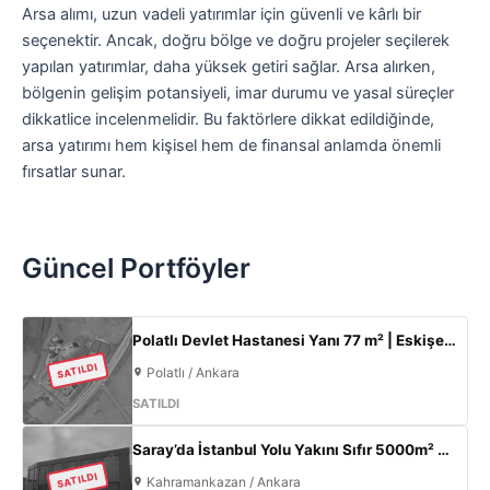
Arsa alımı, uzun vadeli yatırımlar için güvenli ve kârlı bir
seçenektir. Ancak, doğru bölge ve doğru projeler seçilerek
yapılan yatırımlar, daha yüksek getiri sağlar. Arsa alırken,
bölgenin gelişim potansiyeli, imar durumu ve yasal süreçler
dikkatlice incelenmelidir. Bu faktörlere dikkat edildiğinde,
arsa yatırımı hem kişisel hem de finansal anlamda önemli
fırsatlar sunar.
Güncel Portföyler
Polatlı Devlet Hastanesi Yanı 77 m² | Eskişehir Yolu Cepheli | Ticari+Konut İmarlı Arsa
SATILDI
Polatlı / Ankara
SATILDI
Saray’da İstanbul Yolu Yakını Sıfır 5000m² Fabrika | 300KW & 800m² Ofis
SATILDI
Kahramankazan / Ankara