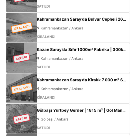
SATILDI
Kahramankazan Saray’da Bulvar Cepheli 2600 m² Kiralık Fabrika | 400 KW Enerji | Ofisli Üretim Tesisi
KİRALANDI
Kahramankazan / Ankara
KİRALANDI
Kazan Saray’da Sıfır 1000m² Fabrika | 300kW Enerji + 120m² Ofis
SATILDI
Kahramankazan / Ankara
SATILDI
Kahramankazan Saray’da Kiralık 7.000 m² Sıfır Fabrika | 2.000 m² Açık Alan | 300 KW
KİRALANDI
Kahramankazan / Ankara
KİRALANDI
Gölbaşı Yurtbey Gerder | 1815 m² | Göl Manzaralı | TOKİ Yakını Yatırımlık Arazi
SATILDI
Gölbaşı / Ankara
SATILDI