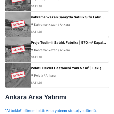
SATILDI
Kahramankazan Saray’da Satılık Sıfır Fabrika | 11 m Tavan | 200 KW
SATILDI
Kahramankazan / Ankara
SATILDI
Proje Teslimli Satılık Fabrika | 570 m² Kapalı Alan + 450 m² Açık Alan | 100 KW Enerji | Saray Kahramankazan
SATILDI
Kahramankazan / Ankara
SATILDI
Polatlı Devlet Hastanesi Yanı 57 m² | Eskişehir Yolu Cepheli | Ticari+Konut İmarlı Arsa
SATILDI
Polatlı / Ankara
SATILDI
Ankara Arsa Yatırımı
“Al bekle!” dönemi bitti: Arsa yatırımı stratejiye döndü.