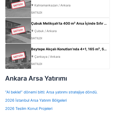
SATILDI
Kahramankazan / Ankara
SATILDI
Çubuk Melikşah’ta 400 m² Arsa İçinde Sıfır 3+1 Müstakil Ev – Kaçırılmayacak Fırsat!
SATILDI
Çubuk / Ankara
SATILDI
Beytepe Akçalı Konutları’nda 4+1, 165 m², Sıfır Lüks Daire | Site İçi, Otoparklı, Takasa Uygun
SATILDI
Çankaya / Ankara
SATILDI
Ankara Arsa Yatırımı
“Al bekle!” dönemi bitti: Arsa yatırımı stratejiye döndü.
2026 İstanbul Arsa Yatırım Bölgeleri
2026 Teslim Konut Projeleri