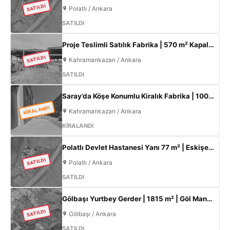
SATILDI
Polatlı / Ankara
SATILDI
Proje Teslimli Satılık Fabrika | 570 m² Kapalı Alan + 450 m² Açık Alan | 100 KW Enerji | Saray Kahramankazan
SATILDI
Kahramankazan / Ankara
SATILDI
Saray’da Köşe Konumlu Kiralık Fabrika | 1000 m² Kapalı Alan | 3 Kat Ofis | 100 kW
KİRALANDI
Kahramankazan / Ankara
KİRALANDI
Polatlı Devlet Hastanesi Yanı 77 m² | Eskişehir Yolu Cepheli | Ticari+Konut İmarlı Arsa
SATILDI
Polatlı / Ankara
SATILDI
Gölbaşı Yurtbey Gerder | 1815 m² | Göl Manzaralı | TOKİ Yakını Yatırımlık Arazi
SATILDI
Gölbaşı / Ankara
SATILDI