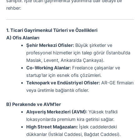
sahiptir. İşte ticari gayrimenkul yatırımına dair detaylı bir
rehber:
1. Ticari Gayrimenkul Türleri ve Özellikleri
A) Ofis Alanları
Şehir Merkezi Ofisler:
Büyük şirketler ve
profesyonel hizmetler için talep görür (İstanbul’da
Maslak, Levent, Ankara’da Çankaya).
Co-Working Alanlar:
Freelance çalışanlar ve
startup’lar için esnek ofis çözümleri.
Teknopark ve Endüstriyel Ofisler:
AR-GE firmaları
veya üretimle bağlantılı ofisler.
B) Perakende ve AVM’ler
Alışveriş Merkezleri (AVM):
Yüksek trafikli
lokasyonlarda premium kira getirisi sağlar.
High Street Mağazaları:
İşlek caddelerdeki
dükkanlar (İstiklal Caddesi, Bağdat Caddesi).