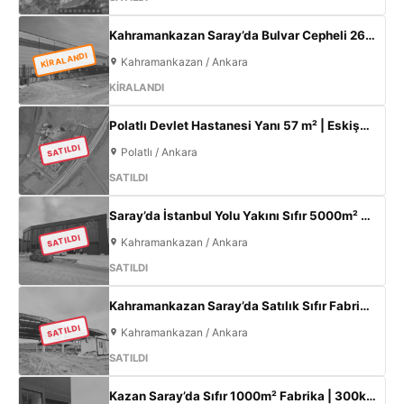
Kahramankazan Saray’da Bulvar Cepheli 2600 m² Kiralık Fabrika | 400 KW Enerji | Ofisli Üretim Tesisi
KİRALANDI
Kahramankazan / Ankara
KİRALANDI
Polatlı Devlet Hastanesi Yanı 57 m² | Eskişehir Yolu Cepheli | Ticari+Konut İmarlı Arsa
SATILDI
Polatlı / Ankara
SATILDI
Saray’da İstanbul Yolu Yakını Sıfır 5000m² Fabrika | 300KW & 800m² Ofis
SATILDI
Kahramankazan / Ankara
SATILDI
Kahramankazan Saray’da Satılık Sıfır Fabrika | 11 m Tavan | 200 KW
SATILDI
Kahramankazan / Ankara
SATILDI
Kazan Saray’da Sıfır 1000m² Fabrika | 300kW Enerji + 120m² Ofis