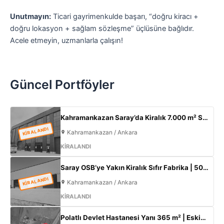
Unutmayın:
Ticari gayrimenkulde başarı, “doğru kiracı +
doğru lokasyon + sağlam sözleşme” üçlüsüne bağlıdır.
Acele etmeyin, uzmanlarla çalışın!
Güncel Portföyler
Kahramankazan Saray’da Kiralık 7.000 m² Sıfır Fabrika | 2.000 m² Açık Alan | 300 KW
KİRALANDI
Kahramankazan / Ankara
KİRALANDI
Saray OSB’ye Yakın Kiralık Sıfır Fabrika | 500 m² Kapalı Alan | 60 kW Elektrik | Müstakil
KİRALANDI
Kahramankazan / Ankara
KİRALANDI
Polatlı Devlet Hastanesi Yanı 365 m² | Eskişehir Yolu Cepheli | Ticari+Konut İmarlı Arsa