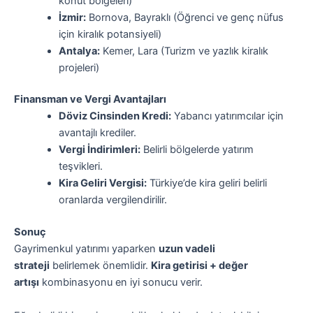
konut bölgeleri)
İzmir:
Bornova, Bayraklı (Öğrenci ve genç nüfus
için kiralık potansiyeli)
Antalya:
Kemer, Lara (Turizm ve yazlık kiralık
projeleri)
Finansman ve Vergi Avantajları
Döviz Cinsinden Kredi:
Yabancı yatırımcılar için
avantajlı krediler.
Vergi İndirimleri:
Belirli bölgelerde yatırım
teşvikleri.
Kira Geliri Vergisi:
Türkiye’de kira geliri belirli
oranlarda vergilendirilir.
Sonuç
Gayrimenkul yatırımı yaparken
uzun vadeli
strateji
belirlemek önemlidir.
Kira getirisi + değer
artışı
kombinasyonu en iyi sonucu verir.