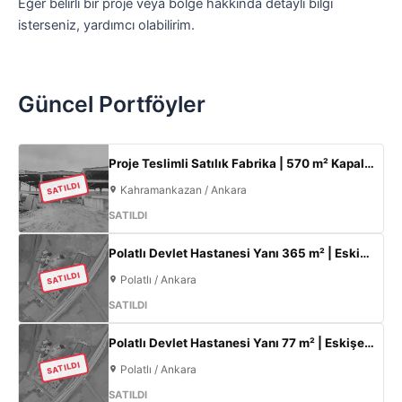
Eğer belirli bir proje veya bölge hakkında detaylı bilgi
isterseniz, yardımcı olabilirim.
Güncel Portföyler
Proje Teslimli Satılık Fabrika | 570 m² Kapalı Alan + 450 m² Açık Alan | 100 KW Enerji | Saray Kahramankazan
SATILDI
Kahramankazan / Ankara
SATILDI
Polatlı Devlet Hastanesi Yanı 365 m² | Eskişehir Yolu Cepheli | Ticari+Konut İmarlı Arsa
SATILDI
Polatlı / Ankara
SATILDI
Polatlı Devlet Hastanesi Yanı 77 m² | Eskişehir Yolu Cepheli | Ticari+Konut İmarlı Arsa
SATILDI
Polatlı / Ankara
SATILDI