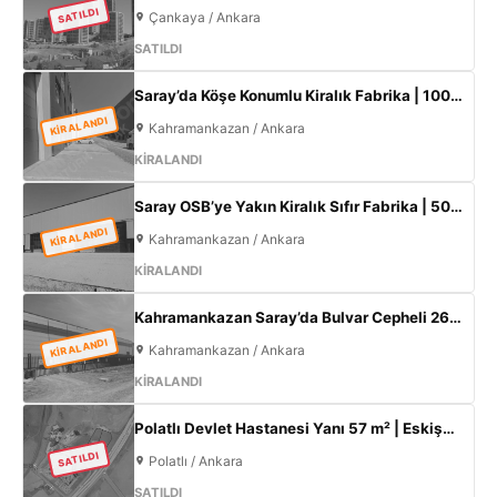
SATILDI
Çankaya / Ankara
SATILDI
Saray’da Köşe Konumlu Kiralık Fabrika | 1000 m² Kapalı Alan | 3 Kat Ofis | 100 kW
KİRALANDI
Kahramankazan / Ankara
KİRALANDI
Saray OSB’ye Yakın Kiralık Sıfır Fabrika | 500 m² Kapalı Alan | 60 kW Elektrik | Müstakil
KİRALANDI
Kahramankazan / Ankara
KİRALANDI
Kahramankazan Saray’da Bulvar Cepheli 2600 m² Kiralık Fabrika | 400 KW Enerji | Ofisli Üretim Tesisi
KİRALANDI
Kahramankazan / Ankara
KİRALANDI
Polatlı Devlet Hastanesi Yanı 57 m² | Eskişehir Yolu Cepheli | Ticari+Konut İmarlı Arsa
SATILDI
Polatlı / Ankara
SATILDI