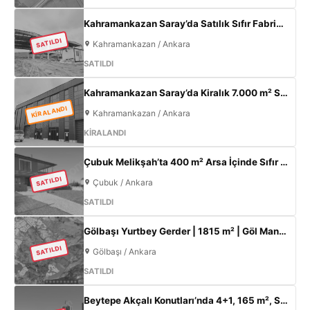
Kahramankazan Saray’da Satılık Sıfır Fabrika | 11 m Tavan | 200 KW
SATILDI
Kahramankazan / Ankara
SATILDI
Kahramankazan Saray’da Kiralık 7.000 m² Sıfır Fabrika | 2.000 m² Açık Alan | 300 KW
KİRALANDI
Kahramankazan / Ankara
KİRALANDI
Çubuk Melikşah’ta 400 m² Arsa İçinde Sıfır 3+1 Müstakil Ev – Kaçırılmayacak Fırsat!
SATILDI
Çubuk / Ankara
SATILDI
Gölbaşı Yurtbey Gerder | 1815 m² | Göl Manzaralı | TOKİ Yakını Yatırımlık Arazi
SATILDI
Gölbaşı / Ankara
SATILDI
Beytepe Akçalı Konutları’nda 4+1, 165 m², Sıfır Lüks Daire | Site İçi, Otoparklı, Takasa Uygun