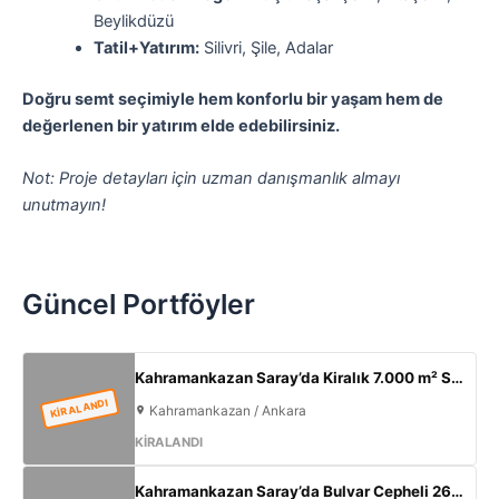
Beylikdüzü
Tatil+Yatırım:
Silivri, Şile, Adalar
Doğru semt seçimiyle hem konforlu bir yaşam hem de
değerlenen bir yatırım elde edebilirsiniz.
Not: Proje detayları için uzman danışmanlık almayı
unutmayın!
Güncel Portföyler
Kahramankazan Saray’da Kiralık 7.000 m² Sıfır Fabrika | 2.000 m² Açık Alan | 300 KW
KİRALANDI
Kahramankazan / Ankara
KİRALANDI
Kahramankazan Saray’da Bulvar Cepheli 2600 m² Kiralık Fabrika | 400 KW Enerji | Ofisli Üretim Tesisi