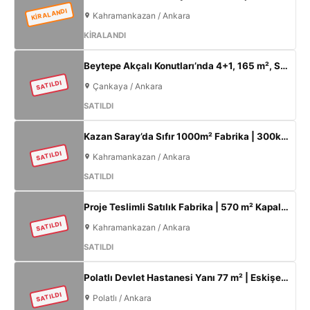
KİRALANDI
Kahramankazan / Ankara
KİRALANDI
Beytepe Akçalı Konutları’nda 4+1, 165 m², Sıfır Lüks Daire | Site İçi, Otoparklı, Takasa Uygun
SATILDI
Çankaya / Ankara
SATILDI
Kazan Saray’da Sıfır 1000m² Fabrika | 300kW Enerji + 120m² Ofis
SATILDI
Kahramankazan / Ankara
SATILDI
Proje Teslimli Satılık Fabrika | 570 m² Kapalı Alan + 450 m² Açık Alan | 100 KW Enerji | Saray Kahramankazan
SATILDI
Kahramankazan / Ankara
SATILDI
Polatlı Devlet Hastanesi Yanı 77 m² | Eskişehir Yolu Cepheli | Ticari+Konut İmarlı Arsa
SATILDI
Polatlı / Ankara