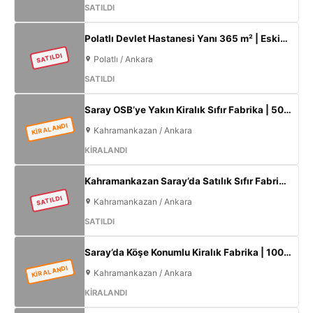
SATILDI
Polatlı Devlet Hastanesi Yanı 365 m² | Eskişehir Yolu Cepheli | Ticari+Konut İmarlı Arsa
SATILDI
Polatlı / Ankara
SATILDI
Saray OSB’ye Yakın Kiralık Sıfır Fabrika | 500 m² Kapalı Alan | 60 kW Elektrik | Müstakil
KİRALANDI
Kahramankazan / Ankara
KİRALANDI
Kahramankazan Saray’da Satılık Sıfır Fabrika | 11 m Tavan | 200 KW
SATILDI
Kahramankazan / Ankara
SATILDI
Saray’da Köşe Konumlu Kiralık Fabrika | 1000 m² Kapalı Alan | 3 Kat Ofis | 100 kW
KİRALANDI
Kahramankazan / Ankara
KİRALANDI