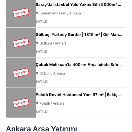
Saray’da İstanbul Yolu Yakını Sıfır 5000m² Fabrika | 300KW & 800m² Ofis
SATILDI
Kahramankazan / Ankara
SATILDI
Gölbaşı Yurtbey Gerder | 1815 m² | Göl Manzaralı | TOKİ Yakını Yatırımlık Arazi
SATILDI
Gölbaşı / Ankara
SATILDI
Çubuk Melikşah’ta 400 m² Arsa İçinde Sıfır 3+1 Müstakil Ev – Kaçırılmayacak Fırsat!
SATILDI
Çubuk / Ankara
SATILDI
Polatlı Devlet Hastanesi Yanı 57 m² | Eskişehir Yolu Cepheli | Ticari+Konut İmarlı Arsa
SATILDI
Polatlı / Ankara
SATILDI
Ankara Arsa Yatırımı