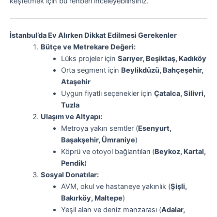
keşfetmek için bu rehberi inceleyebilirsiniz.
İstanbul’da Ev Alırken Dikkat Edilmesi Gerekenler
Bütçe ve Metrekare Değeri:
Lüks projeler için
Sarıyer, Beşiktaş, Kadıköy
Orta segment için
Beylikdüzü, Bahçeşehir,
Ataşehir
Uygun fiyatlı seçenekler için
Çatalca, Silivri,
Tuzla
Ulaşım ve Altyapı:
Metroya yakın semtler (
Esenyurt,
Başakşehir, Ümraniye
)
Köprü ve otoyol bağlantıları (
Beykoz, Kartal,
Pendik
)
Sosyal Donatılar:
AVM, okul ve hastaneye yakınlık (
Şişli,
Bakırköy, Maltepe
)
Yeşil alan ve deniz manzarası (
Adalar,