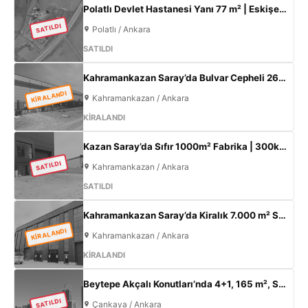
Polatlı Devlet Hastanesi Yanı 77 m² | Eskişehir Yolu Cepheli | Ticari+Konut İmarlı Arsa
SATILDI
Polatlı / Ankara
SATILDI
Kahramankazan Saray’da Bulvar Cepheli 2600 m² Kiralık Fabrika | 400 KW Enerji | Ofisli Üretim Tesisi
KİRALANDI
Kahramankazan / Ankara
KİRALANDI
Kazan Saray’da Sıfır 1000m² Fabrika | 300kW Enerji + 120m² Ofis
SATILDI
Kahramankazan / Ankara
SATILDI
Kahramankazan Saray’da Kiralık 7.000 m² Sıfır Fabrika | 2.000 m² Açık Alan | 300 KW
KİRALANDI
Kahramankazan / Ankara
KİRALANDI
Beytepe Akçalı Konutları’nda 4+1, 165 m², Sıfır Lüks Daire | Site İçi, Otoparklı, Takasa Uygun
SATILDI
Çankaya / Ankara