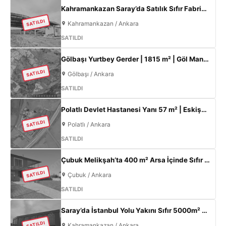
Kahramankazan Saray’da Satılık Sıfır Fabrika | 11 m Tavan | 200 KW
SATILDI
Kahramankazan / Ankara
SATILDI
Gölbaşı Yurtbey Gerder | 1815 m² | Göl Manzaralı | TOKİ Yakını Yatırımlık Arazi
SATILDI
Gölbaşı / Ankara
SATILDI
Polatlı Devlet Hastanesi Yanı 57 m² | Eskişehir Yolu Cepheli | Ticari+Konut İmarlı Arsa
SATILDI
Polatlı / Ankara
SATILDI
Çubuk Melikşah’ta 400 m² Arsa İçinde Sıfır 3+1 Müstakil Ev – Kaçırılmayacak Fırsat!
SATILDI
Çubuk / Ankara
SATILDI
Saray’da İstanbul Yolu Yakını Sıfır 5000m² Fabrika | 300KW & 800m² Ofis
SATILDI
Kahramankazan / Ankara