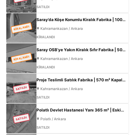
SATILDI
Saray’da Köşe Konumlu Kiralık Fabrika | 1000 m² Kapalı Alan | 3 Kat Ofis | 100 kW
KİRALANDI
Kahramankazan / Ankara
KİRALANDI
Saray OSB’ye Yakın Kiralık Sıfır Fabrika | 500 m² Kapalı Alan | 60 kW Elektrik | Müstakil
KİRALANDI
Kahramankazan / Ankara
KİRALANDI
Proje Teslimli Satılık Fabrika | 570 m² Kapalı Alan + 450 m² Açık Alan | 100 KW Enerji | Saray Kahramankazan
SATILDI
Kahramankazan / Ankara
SATILDI
Polatlı Devlet Hastanesi Yanı 365 m² | Eskişehir Yolu Cepheli | Ticari+Konut İmarlı Arsa
SATILDI
Polatlı / Ankara
SATILDI