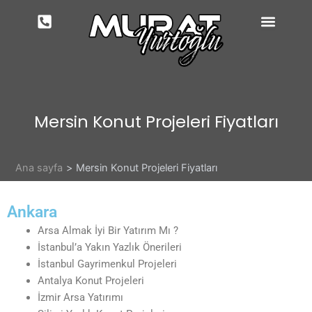
İçeriğe
atla
Mersin Konut Projeleri Fiyatları
Ana sayfa
Mersin Konut Projeleri Fiyatları
Ankara
Arsa Almak İyi Bir Yatırım Mı ?
İstanbul’a Yakın Yazlık Önerileri
İstanbul Gayrimenkul Projeleri
Antalya Konut Projeleri
İzmir Arsa Yatırımı