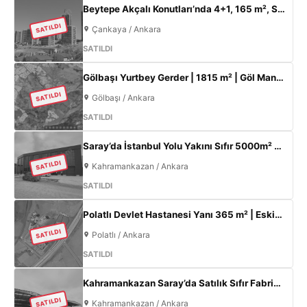
Beytepe Akçalı Konutları’nda 4+1, 165 m², Sıfır Lüks Daire | Site İçi, Otoparklı, Takasa Uygun
SATILDI
Çankaya / Ankara
SATILDI
Gölbaşı Yurtbey Gerder | 1815 m² | Göl Manzaralı | TOKİ Yakını Yatırımlık Arazi
SATILDI
Gölbaşı / Ankara
SATILDI
Saray’da İstanbul Yolu Yakını Sıfır 5000m² Fabrika | 300KW & 800m² Ofis
SATILDI
Kahramankazan / Ankara
SATILDI
Polatlı Devlet Hastanesi Yanı 365 m² | Eskişehir Yolu Cepheli | Ticari+Konut İmarlı Arsa
SATILDI
Polatlı / Ankara
SATILDI
Kahramankazan Saray’da Satılık Sıfır Fabrika | 11 m Tavan | 200 KW
SATILDI
Kahramankazan / Ankara