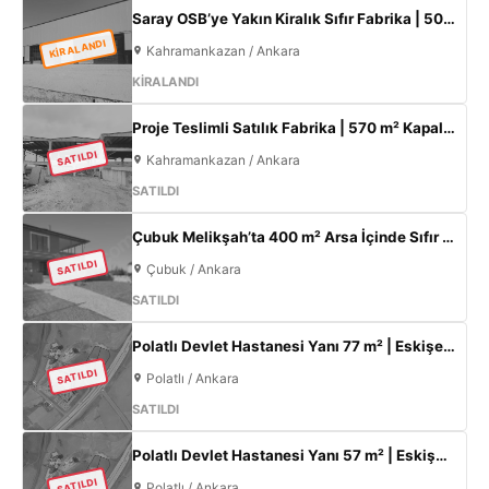
Saray OSB’ye Yakın Kiralık Sıfır Fabrika | 500 m² Kapalı Alan | 60 kW Elektrik | Müstakil
KİRALANDI
Kahramankazan / Ankara
KİRALANDI
Proje Teslimli Satılık Fabrika | 570 m² Kapalı Alan + 450 m² Açık Alan | 100 KW Enerji | Saray Kahramankazan
SATILDI
Kahramankazan / Ankara
SATILDI
Çubuk Melikşah’ta 400 m² Arsa İçinde Sıfır 3+1 Müstakil Ev – Kaçırılmayacak Fırsat!
SATILDI
Çubuk / Ankara
SATILDI
Polatlı Devlet Hastanesi Yanı 77 m² | Eskişehir Yolu Cepheli | Ticari+Konut İmarlı Arsa
SATILDI
Polatlı / Ankara
SATILDI
Polatlı Devlet Hastanesi Yanı 57 m² | Eskişehir Yolu Cepheli | Ticari+Konut İmarlı Arsa
SATILDI
Polatlı / Ankara