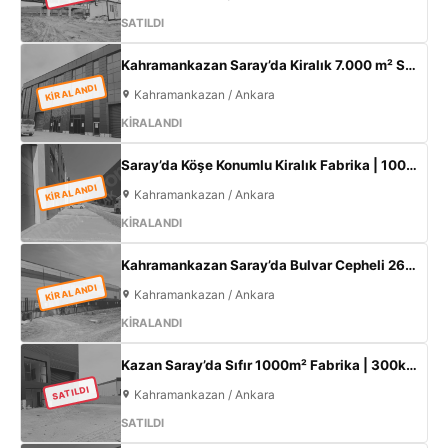
SATILDI
Kahramankazan Saray’da Kiralık 7.000 m² Sıfır Fabrika | 2.000 m² Açık Alan | 300 KW
KİRALANDI
Kahramankazan / Ankara
KİRALANDI
Saray’da Köşe Konumlu Kiralık Fabrika | 1000 m² Kapalı Alan | 3 Kat Ofis | 100 kW
KİRALANDI
Kahramankazan / Ankara
KİRALANDI
Kahramankazan Saray’da Bulvar Cepheli 2600 m² Kiralık Fabrika | 400 KW Enerji | Ofisli Üretim Tesisi
KİRALANDI
Kahramankazan / Ankara
KİRALANDI
Kazan Saray’da Sıfır 1000m² Fabrika | 300kW Enerji + 120m² Ofis
SATILDI
Kahramankazan / Ankara
SATILDI