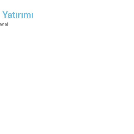
Ana Sayfa
Arsa Yatırımı
Port
 Yatırımı
enel