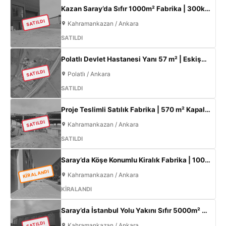
Kazan Saray’da Sıfır 1000m² Fabrika | 300kW Enerji + 120m² Ofis
SATILDI
Kahramankazan / Ankara
SATILDI
Polatlı Devlet Hastanesi Yanı 57 m² | Eskişehir Yolu Cepheli | Ticari+Konut İmarlı Arsa
SATILDI
Polatlı / Ankara
SATILDI
Proje Teslimli Satılık Fabrika | 570 m² Kapalı Alan + 450 m² Açık Alan | 100 KW Enerji | Saray Kahramankazan
SATILDI
Kahramankazan / Ankara
SATILDI
Saray’da Köşe Konumlu Kiralık Fabrika | 1000 m² Kapalı Alan | 3 Kat Ofis | 100 kW
KİRALANDI
Kahramankazan / Ankara
KİRALANDI
Saray’da İstanbul Yolu Yakını Sıfır 5000m² Fabrika | 300KW & 800m² Ofis
SATILDI
Kahramankazan / Ankara