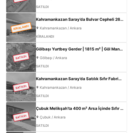
SATILDI
Kahramankazan Saray’da Bulvar Cepheli 2600 m² Kiralık Fabrika | 400 KW Enerji | Ofisli Üretim Tesisi
KİRALANDI
Kahramankazan / Ankara
KİRALANDI
Gölbaşı Yurtbey Gerder | 1815 m² | Göl Manzaralı | TOKİ Yakını Yatırımlık Arazi
SATILDI
Gölbaşı / Ankara
SATILDI
Kahramankazan Saray’da Satılık Sıfır Fabrika | 11 m Tavan | 200 KW
SATILDI
Kahramankazan / Ankara
SATILDI
Çubuk Melikşah’ta 400 m² Arsa İçinde Sıfır 3+1 Müstakil Ev – Kaçırılmayacak Fırsat!
SATILDI
Çubuk / Ankara
SATILDI