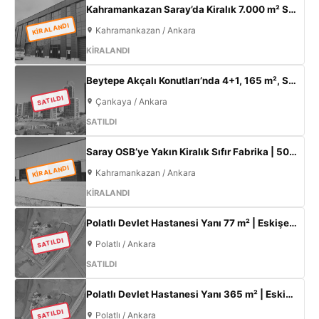
Kahramankazan Saray’da Kiralık 7.000 m² Sıfır Fabrika | 2.000 m² Açık Alan | 300 KW
KİRALANDI
Kahramankazan / Ankara
KİRALANDI
Beytepe Akçalı Konutları’nda 4+1, 165 m², Sıfır Lüks Daire | Site İçi, Otoparklı, Takasa Uygun
SATILDI
Çankaya / Ankara
SATILDI
Saray OSB’ye Yakın Kiralık Sıfır Fabrika | 500 m² Kapalı Alan | 60 kW Elektrik | Müstakil
KİRALANDI
Kahramankazan / Ankara
KİRALANDI
Polatlı Devlet Hastanesi Yanı 77 m² | Eskişehir Yolu Cepheli | Ticari+Konut İmarlı Arsa
SATILDI
Polatlı / Ankara
SATILDI
Polatlı Devlet Hastanesi Yanı 365 m² | Eskişehir Yolu Cepheli | Ticari+Konut İmarlı Arsa
SATILDI
Polatlı / Ankara