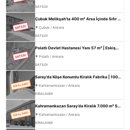
SATILDI
Çubuk Melikşah’ta 400 m² Arsa İçinde Sıfır 3+1 Müstakil Ev – Kaçırılmayacak Fırsat!
SATILDI
Çubuk / Ankara
SATILDI
Polatlı Devlet Hastanesi Yanı 57 m² | Eskişehir Yolu Cepheli | Ticari+Konut İmarlı Arsa
SATILDI
Polatlı / Ankara
SATILDI
Saray’da Köşe Konumlu Kiralık Fabrika | 1000 m² Kapalı Alan | 3 Kat Ofis | 100 kW
KİRALANDI
Kahramankazan / Ankara
KİRALANDI
Kahramankazan Saray’da Kiralık 7.000 m² Sıfır Fabrika | 2.000 m² Açık Alan | 300 KW
KİRALANDI
Kahramankazan / Ankara
KİRALANDI