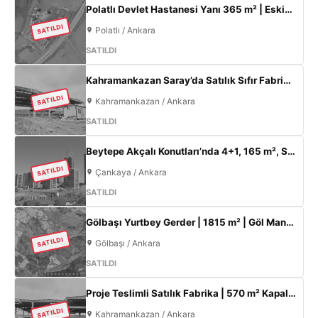
Polatlı Devlet Hastanesi Yanı 365 m² | Eskişehir Yolu Cepheli | Ticari+Konut İmarlı Arsa
SATILDI
Polatlı / Ankara
SATILDI
Kahramankazan Saray’da Satılık Sıfır Fabrika | 11 m Tavan | 200 KW
SATILDI
Kahramankazan / Ankara
SATILDI
Beytepe Akçalı Konutları’nda 4+1, 165 m², Sıfır Lüks Daire | Site İçi, Otoparklı, Takasa Uygun
SATILDI
Çankaya / Ankara
SATILDI
Gölbaşı Yurtbey Gerder | 1815 m² | Göl Manzaralı | TOKİ Yakını Yatırımlık Arazi
SATILDI
Gölbaşı / Ankara
SATILDI
Proje Teslimli Satılık Fabrika | 570 m² Kapalı Alan + 450 m² Açık Alan | 100 KW Enerji | Saray Kahramankazan
SATILDI
Kahramankazan / Ankara