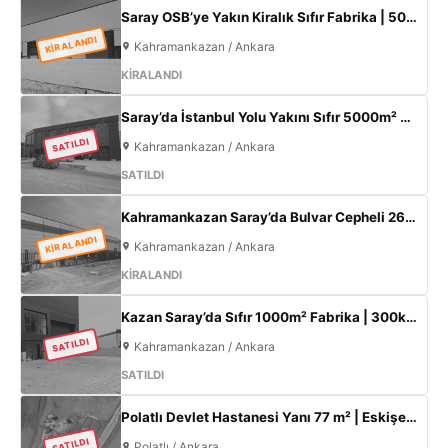
Saray OSB’ye Yakın Kiralık Sıfır Fabrika | 500 m² Kapalı Alan | 60 kW Elektrik | Müstakil
KİRALANDI
Kahramankazan / Ankara
KİRALANDI
Saray’da İstanbul Yolu Yakını Sıfır 5000m² Fabrika | 300KW & 800m² Ofis
SATILDI
Kahramankazan / Ankara
SATILDI
Kahramankazan Saray’da Bulvar Cepheli 2600 m² Kiralık Fabrika | 400 KW Enerji | Ofisli Üretim Tesisi
KİRALANDI
Kahramankazan / Ankara
KİRALANDI
Kazan Saray’da Sıfır 1000m² Fabrika | 300kW Enerji + 120m² Ofis
SATILDI
Kahramankazan / Ankara
SATILDI
Polatlı Devlet Hastanesi Yanı 77 m² | Eskişehir Yolu Cepheli | Ticari+Konut İmarlı Arsa
SATILDI
Polatlı / Ankara