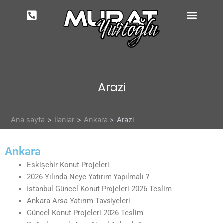
İçeriğe
atla
Arazi
Ana sayfa
İlanlar
Ankara
Arazi
Ankara
Eskişehir Konut Projeleri
2026 Yılında Neye Yatırım Yapılmalı ?
İstanbul Güncel Konut Projeleri 2026 Teslim
Ankara Arsa Yatırım Tavsiyeleri
Güncel Konut Projeleri 2026 Teslim